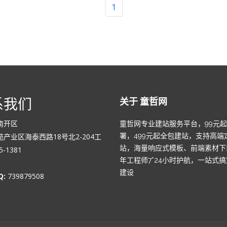
1
系我们
关于 童哲网
南开区
童哲网专业建站服务平台，99元
产业区海泰西路18号北2-204工
署，499元起全包建站，支持高端
站，海量响应式模板、前端素材下
-1381
年工程师7*24小时护航，一站式
建设
Q:
739879508