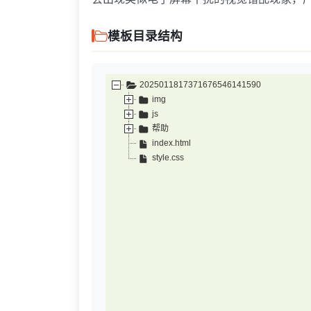
模板目录结构
2025011817371676546141590
img
js
帮助
index.html
style.css