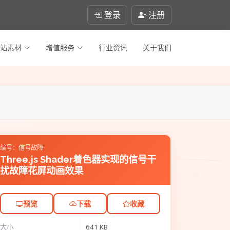
登录
注册
站素材
增值服务
行业资讯
关于我们
编号：信号故障
Three.js Shader着色器实现的信号干
扰故障花屏动画效果
预览
下载
收藏
大小
641 KB