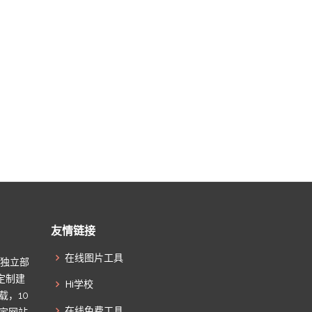
友情链接
在线图片工具
起独立部
定制建
Hi学校
载，10
在线免费工具