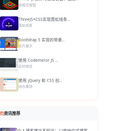
自毁式按钮
ThreeJS+CSS实现霓虹线条...
霓虹线条
Bootstrap 5 实现的带悬...
名片展示
使用 Codemirror JS ...
实时预览
使用 jQuery 和 CSS 创...
待办事项
资讯推荐
个人博客建站不踩坑：12款响应式博客