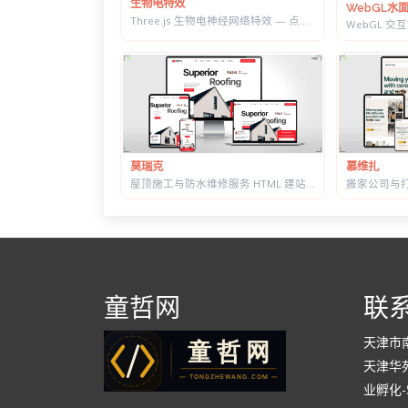
生物电特效
WebGL水
Three.js 生物电神经网络特效 — 点击触发脉冲传导，带实时 HUD 数据面板
莫瑞克
慕维扎
屋顶施工与防水维修服务 HTML 建站模板 | 含施工流程页与质保承诺页
童哲网
联
天津市
天津华苑
业孵化-5