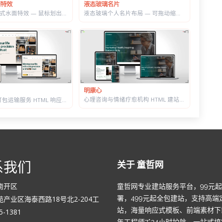
液态玻璃名片
面特效
液态玻璃个人名片布局 — 可拖动缩放，CSS+SVG 实现真实折射感
WebGL 交互式水面特效 — 鼠标划出真实涟漪，带焦散光斑和五套水景预设
明康心
心理咨询与情绪疗愈机构 HTML 建站模板 | 个体咨询/家庭治疗/正念课程网站专用
搬家公司与打包运输服务 HTML 响应式建站模板 | 首屏内置在线估价表单
系我们
关于 童哲网
南开区
童哲网专业建站服务平台，99元
产业区海泰西路18号北2-204工
署，499元起全包建站，支持高端
站，海量响应式模板、前端素材下
-1381