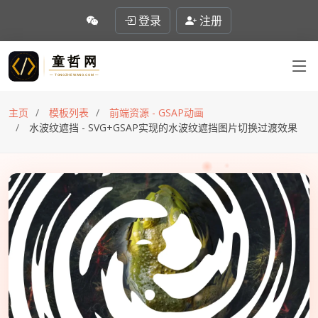
登录
注册
主页
模板列表
前端资源 - GSAP动画
水波纹遮挡 - SVG+GSAP实现的水波纹遮挡图片切换过渡效果