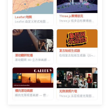
Three.js赛博朋克
Leaflet地图
Three.js 低多边形赛博朋克村落 — 霓虹辉光夜景，五项参数实时可调
Leaflet 自定义样式地图 — 十几套配色一键切换，带自动降级容错
复古贴纸生成器
在线复古贴纸生成器（JS+CSS） — 改字换色调角度，一键导出透明底 PNG
滚动翻转轮播
滚动翻转 3D 立方体画廊 — 六面切换背景同步变化，CSS 3D 实现
横向滚动画廊
无限滚照片墙
横向无限视差画廊 — 惯性滚动自动吸附居中，纯原生 JS 实现
Three.js 五层视差无限图片墙 — 拖拽惯性滑动，滚轮加速的横向画廊