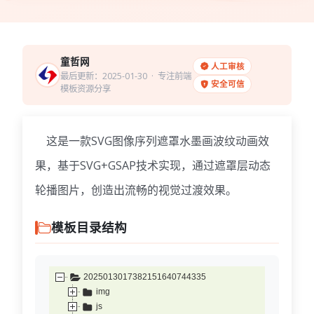
童哲网
人工审核
最后更新：2025-01-30
· 专注前端
安全可信
模板资源分享
这是一款SVG图像序列遮罩水墨画波纹动画效
果，基于SVG+GSAP技术实现，通过遮罩层动态
轮播图片，创造出流畅的视觉过渡效果。
模板目录结构
2025013017382151640744335
img
js