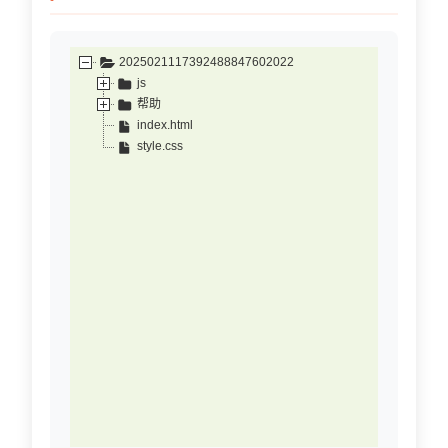
2025021117392488847602022
js
帮助
index.html
style.css