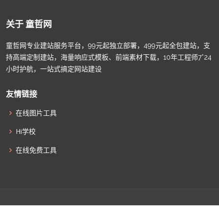
关于 童哲网
童哲网专业建站服务平台，99元起独立部署，499元起全包建站，支
持高端定制建站，海量响应式模板、前端素材下载，10年工程师7*24
小时护航，一站式搞定网站建设
友情链接
在线图片工具
Hi学校
在线免费工具
© Copyright
童哲网
. All Rights Reserved |
津ICP备2022009011
|