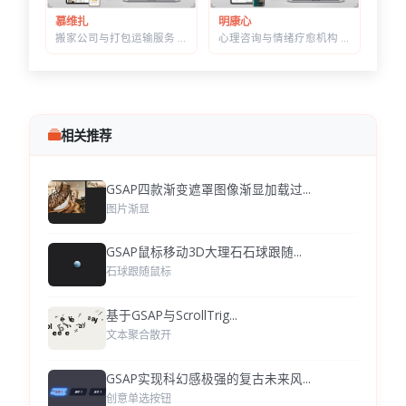
明康心
慕维扎
心理咨询与情绪疗愈机构 HTML 建站模板 | 个体咨询/家庭治疗/正念课程网站专用
搬家公司与打包运输服务 HTML 响应式建站模板 | 首屏内置在线估价表单
相关推荐
GSAP四款渐变遮罩图像渐显加载过...
图片渐显
GSAP鼠标移动3D大理石石球跟随...
石球跟随鼠标
基于GSAP与ScrollTrig...
文本聚合散开
GSAP实现科幻感极强的复古未来风...
创意单选按钮