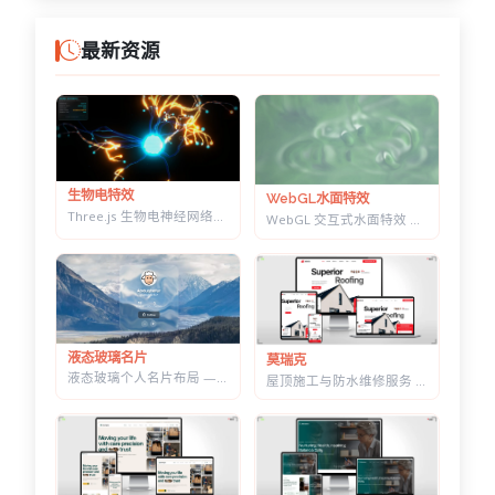
最新资源
生物电特效
WebGL水面特效
Three.js 生物电神经网络特效 — 点击触发脉冲传导，带实时 HUD 数据面板
WebGL 交互式水面特效 — 鼠标划出真实涟漪，带焦散光斑和五套水景预设
液态玻璃名片
莫瑞克
液态玻璃个人名片布局 — 可拖动缩放，CSS+SVG 实现真实折射感
屋顶施工与防水维修服务 HTML 建站模板 | 含施工流程页与质保承诺页