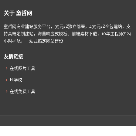
关于 童哲网
童哲网专业建站服务平台，99元起独立部署，499元起全包建站，支
持高端定制建站，海量响应式模板、前端素材下载，10年工程师7*24
小时护航，一站式搞定网站建设
友情链接
在线图片工具
Hi学校
在线免费工具
© Copyright
童哲网
. All Rights Reserved |
津ICP备2022009011
|
津公网安备12010502100586
|
网站地图
|
联系我们
|
全部标签