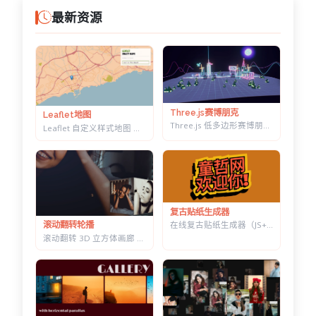
最新资源
Three.js赛博朋克
Leaflet地图
Three.js 低多边形赛博朋克村落 — 霓虹辉光夜景，五项参数实时可调
Leaflet 自定义样式地图 — 十几套配色一键切换，带自动降级容错
复古贴纸生成器
在线复古贴纸生成器（JS+CSS） — 改字换色调角度，一键导出透明底 PNG
滚动翻转轮播
滚动翻转 3D 立方体画廊 — 六面切换背景同步变化，CSS 3D 实现