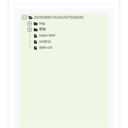
2025030617412414275183281
img
帮助
index.html
script.js
style.css