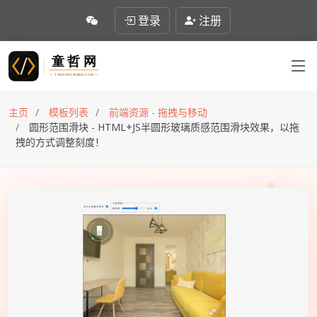
登录
注册
主页
模板列表
前端资源 - 拖拽与移动
圆形范围滑块 - HTML+JS半圆形玻璃质感范围滑块效果，以拖
拽的方式调整刻度！