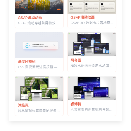
GSAP滚动动画
GSAP滚动动画
GSAP 3D 数据卡片落地页 — 滚动分屏动画与鼠标跟随倾斜布局效果
GSAP 滚动穿越首屏特效 — 标题上下分离，背景图迎面推近的 Y2K 风格
阿夸图
进度环按钮
桶装水配送与饮用水品牌 HTML 建站模板 | 水站/净水器/送水到家业务网站通用
CSS 渐变流光进度按钮 — 底部光晕描边，悬停自动涨进度
睿博特
沐维克
六套首页的创意机构与数字营销 HTML 建站模板 | 含商城模块可售数字产品
园林景观与庭院养护服务 HTML 建站模板 | 绿化施工/草坪打理/苗木公司通用