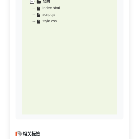
帮助
index.html
script.js
style.css
相关标签