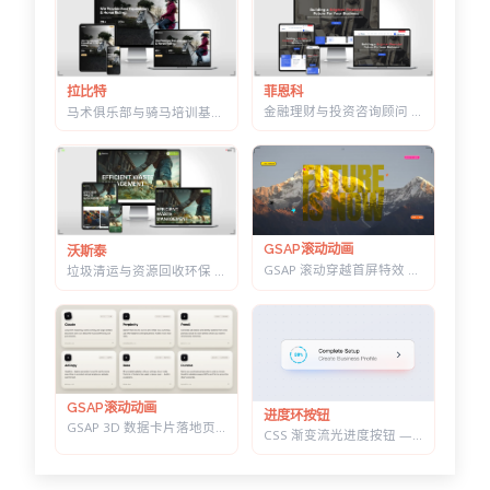
菲恩科
拉比特
金融理财与投资咨询顾问 HTML 建站模板 | 三套首页/W3C 校验/含商店模块
马术俱乐部与骑马培训基地 HTML 建站模板 | 骑术课程/马场活动/教练团队
GSAP滚动动画
沃斯泰
GSAP 滚动穿越首屏特效 — 标题上下分离，背景图迎面推近的 Y2K 风格
垃圾清运与资源回收环保 HTML 建站模板 | 再生利用/安全处置/环卫服务商官网
GSAP滚动动画
进度环按钮
GSAP 3D 数据卡片落地页 — 滚动分屏动画与鼠标跟随倾斜布局效果
CSS 渐变流光进度按钮 — 底部光晕描边，悬停自动涨进度