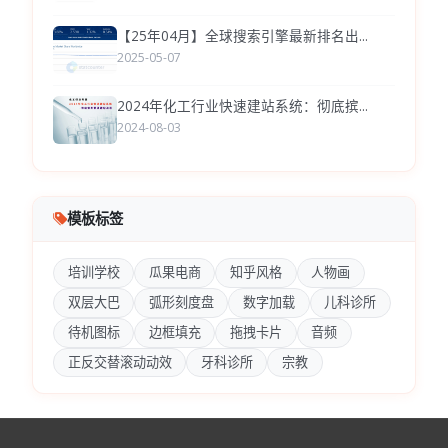
【25年04月】全球搜索引擎最新排名出...
2025-05-07
2024年化工行业快速建站系统：彻底摈...
2024-08-03
模板标签
培训学校
瓜果电商
知乎风格
人物画
双层大巴
弧形刻度盘
数字加载
儿科诊所
待机图标
边框填充
拖拽卡片
音频
正反交替滚动动效
牙科诊所
宗教