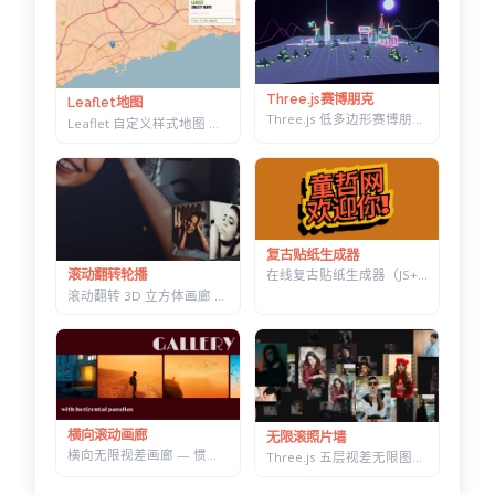
Three.js赛博朋克
Leaflet地图
Three.js 低多边形赛博朋克村落 — 霓虹辉光夜景，五项参数实时可调
Leaflet 自定义样式地图 — 十几套配色一键切换，带自动降级容错
复古贴纸生成器
在线复古贴纸生成器（JS+CSS） — 改字换色调角度，一键导出透明底 PNG
滚动翻转轮播
滚动翻转 3D 立方体画廊 — 六面切换背景同步变化，CSS 3D 实现
横向滚动画廊
无限滚照片墙
横向无限视差画廊 — 惯性滚动自动吸附居中，纯原生 JS 实现
Three.js 五层视差无限图片墙 — 拖拽惯性滑动，滚轮加速的横向画廊