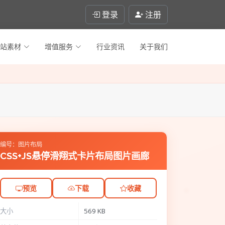
登录
注册
站素材
增值服务
行业资讯
关于我们
编号：图片布局
CSS+JS悬停滑翔式卡片布局图片画廊
预览
下载
收藏
大小
569 KB