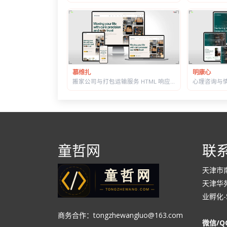
明康心
慕维扎
搬家公司与打包运输服务 HTML 响应式建站模板 | 首屏内置在线估价表单
童哲网
联
天津市
天津华苑
业孵化-5
商务合作：tongzhewangluo@163.com
微信/Q