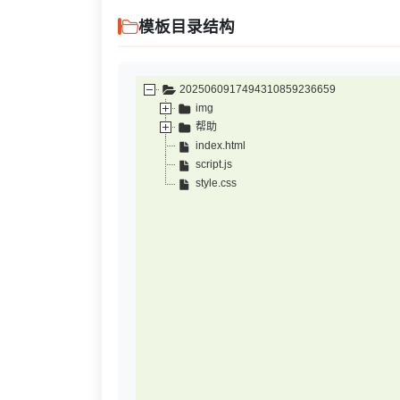
模板目录结构
2025060917494310859236659
img
帮助
index.html
script.js
style.css