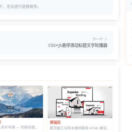
下，无法进行退换服务。
下一个
CSS+JS悬停滑动标题文字轮播器
片
莫瑞克
液态玻璃个人名片布局 — 可拖动缩放，CSS+SVG 实现真实折射感
屋顶施工与防水维修服务 HTML 建站模板 | 含施工流程页与质保承诺页