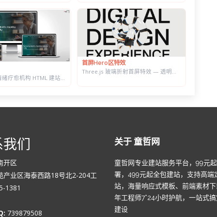
首屏Hero区特效
Three.js 玻璃折射首屏特效 — 透明扭结体扭曲大标题，随鼠标转动
心理咨询与情绪疗愈机构 HTML 建站模板 | 个体咨询/家庭治疗/正念课程网站专用
系我们
关于 童哲网
南开区
童哲网专业建站服务平台，99元
产业区海泰西路18号北2-204工
署，499元起全包建站，支持高端
站，海量响应式模板、前端素材下
-1381
年工程师7*24小时护航，一站式
建设
Q:
739879508