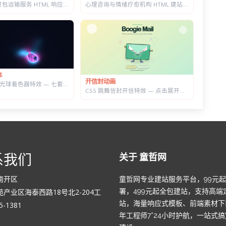
心理咨询与情绪疗愈机构 HTML 建站模板 | 个体咨询/家庭治疗/正念课程网站专用
搬家公司与打包运输服务 HTML 响应式建站模板 | 首屏内置在线估价表单
体
开信封动画
WebGL 流体光球着色器特效 — 七套预设配色，参数实时可调的液态发光球
CSS 跳舞信封开信特效 — 点击展开随机祝福语，带纸屑动画
系我们
关于 童哲网
南开区
童哲网专业建站服务平台，99元
产业区海泰西路18号北2-204工
署，499元起全包建站，支持高端
站，海量响应式模板、前端素材下
-1381
年工程师7*24小时护航，一站式