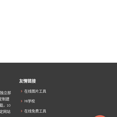
友情链接
在线图片工具
起独立部
定制建
Hi学校
载，10
在线免费工具
搞定网站