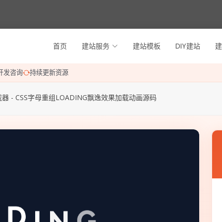
首页
建站服务
建站模板
DIY建站
建
开发咨询
持续更新资源
器 - CSS字母重组LOADING飘逸效果加载动画源码