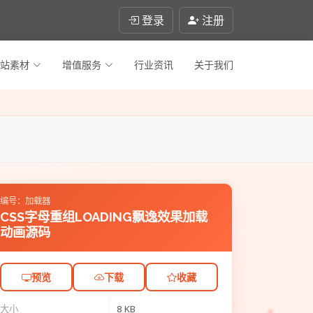
登录
注册
站素材
增值服务
行业资讯
关于我们
编号：加载器
CSS字母重组LOADING飘逸效果加载
动画源码
预览
下载
收藏
大小
8 KB