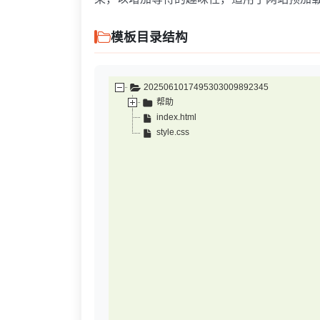
模板目录结构
2025061017495303009892345
帮助
index.html
style.css