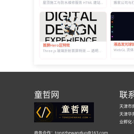
屋顶施工与防水维修服务 HTML 建站模板 | 含施工流程页与质保承诺页
液态发光球
首屏Hero区特效
Three.js 玻璃折射首屏特效 — 透明扭结体扭曲大标题，随鼠标转动
童哲网
联
天津市
天津华苑
业孵化-5
商务合作：tongzhewangluo@163.com