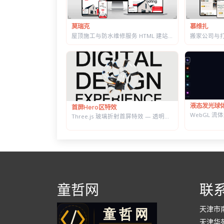
莫瑞克
慕维扎
屋顶施工与防水维修服务 HTML 建站模板 | 含施工流程页与质保承诺页
液态发光球
首屏Hero区特效
Three.js 玻璃折射首屏特效 — 透明扭结体扭曲大标题，随鼠标转动
童哲网
联
天津市
天津华苑