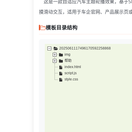
这是一款自适应汽车主题轮播效果，基于Slick-
摸滑动交互，适用于车企官网、产品展示页
模板目录结构
2025061117496170592258868
img
帮助
index.html
script.js
style.css