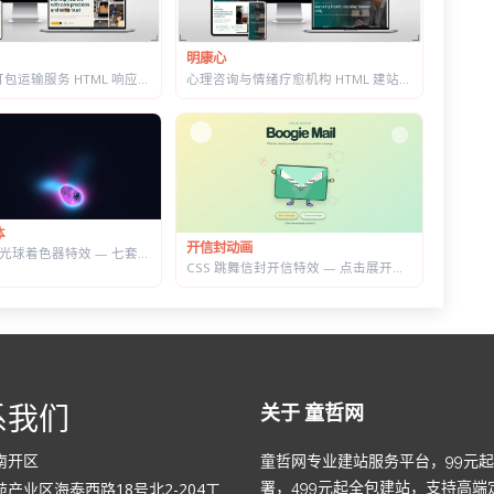
明康心
心理咨询与情绪疗愈机构 HTML 建站模板 | 个体咨询/家庭治疗/正念课程网站专用
搬家公司与打包运输服务 HTML 响应式建站模板 | 首屏内置在线估价表单
体
开信封动画
WebGL 流体光球着色器特效 — 七套预设配色，参数实时可调的液态发光球
CSS 跳舞信封开信特效 — 点击展开随机祝福语，带纸屑动画
系我们
关于 童哲网
南开区
童哲网专业建站服务平台，99元
产业区海泰西路18号北2-204工
署，499元起全包建站，支持高端