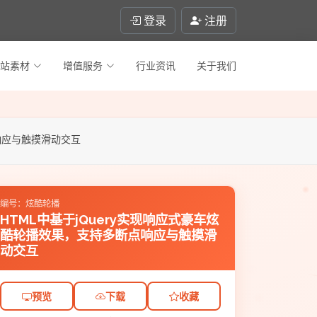
登录
注册
站素材
增值服务
行业资讯
关于我们
点响应与触摸滑动交互
编号：炫酷轮播
HTML中基于jQuery实现响应式豪车炫
酷轮播效果，支持多断点响应与触摸滑
动交互
预览
下载
收藏