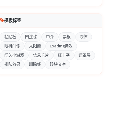
模板标签
粘贴板
四连珠
中介
票根
液体
眼科门诊
太阳能
Loading特效
闯关小游戏
信息卡片
红十字
遮罩层
排队效果
删除线
砖块文字