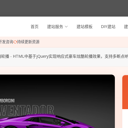
首页
建站服务
建站模板
DIY建站
建
开发咨询
持续更新资源
酷轮播 - HTML中基于jQuery实现响应式豪车炫酷轮播效果，支持多断