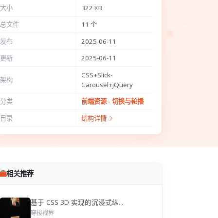
大小
322 KB
总文件
11 个
发布
2025-06-11
更新
2025-06-11
CSS+Slick-
架构
Carousel+jQuery
分类
前端资源 - 切换与轮播
目录
结构详情
相关推荐
基于 CSS 3D 实现的沉浸式纵...
穿梭视界