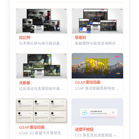
菲恩科
拉比特
金融理财与投资咨询顾问 HTML 建站模板 | 三套首页/W3C 校验/含商店模块
马术俱乐部与骑马培训基地 HTML 建站模板 | 骑术课程/马场活动/教练团队
GSAP滚动动画
沃斯泰
GSAP 滚动穿越首屏特效 — 标题上下分离，背景图迎面推近的 Y2K 风格
垃圾清运与资源回收环保 HTML 建站模板 | 再生利用/安全处置/环卫服务商官网
GSAP滚动动画
进度环按钮
GSAP 3D 数据卡片落地页 — 滚动分屏动画与鼠标跟随倾斜布局效果
CSS 渐变流光进度按钮 — 底部光晕描边，悬停自动涨进度