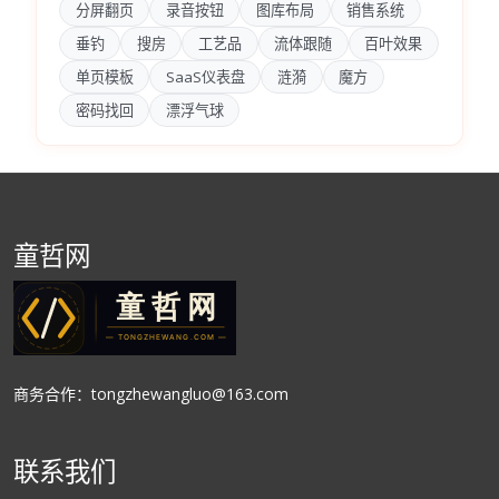
分屏翻页
录音按钮
图库布局
销售系统
垂钓
搜房
工艺品
流体跟随
百叶效果
单页模板
SaaS仪表盘
涟漪
魔方
密码找回
漂浮气球
童哲网
商务合作：tongzhewangluo@163.com
联系我们