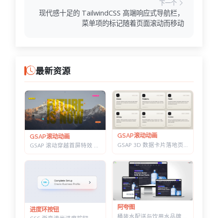
下一个
现代感十足的 TailwindCSS 高端响应式导航栏，
菜单项的标记随着页面滚动而移动
最新资源
GSAP滚动动画
GSAP滚动动画
GSAP 3D 数据卡片落地页 — 滚动分屏动画与鼠标跟随倾斜布局效果
GSAP 滚动穿越首屏特效 — 标题上下分离，背景图迎面推近的 Y2K 风格
阿夸图
进度环按钮
桶装水配送与饮用水品牌 HTML 建站模板 | 水站/净水器/送水到家业务网站通用