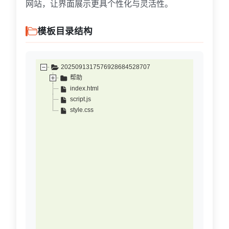
网站，让界面展示更具个性化与灵活性。
模板目录结构
2025091317576928684528707
帮助
index.html
script.js
style.css