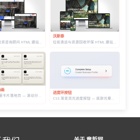
沃斯泰
金融理财与投资咨询顾问 HTML 建站模板 | 三套首页/W3C 校验/含商店模块
垃圾清运与资源回收环保 HTML 建站模板 | 再生利用/安全处置/环卫服务商官网
动画
进度环按钮
GSAP 3D 数据卡片落地页 — 滚动分屏动画与鼠标跟随倾斜布局效果
CSS 渐变流光进度按钮 — 底部光晕描边，悬停自动涨进度
关于 童哲网