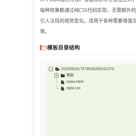
每种效果都通过纯CSS代码实现，无需额外的J
引人注目的视觉变化。适用于各种需要增强
等。
模板目录结构
2025091617579526265531370
帮助
index.html
style.css