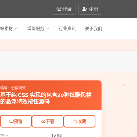
登录
注册
站素材
增值服务
行业资讯
关于我们
编号：悬停特效
基于纯 CSS 实现的包含20种炫酷风格
的悬浮特效按钮源码
预览
下载
收藏
大小
16 KB