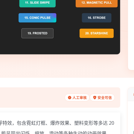
人工审核
安全可信
浮特效，包含
霓虹灯框
、
爆炸效果、塑料变形
等多达 20
，能呈现出闪烁、缩放、滑动等各种生动的动画效果。