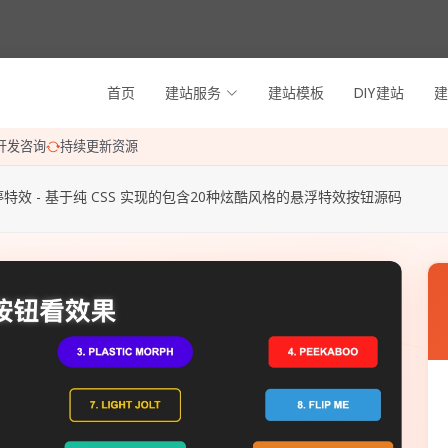
首页
建站服务
建站模板
DIY建站
建
开发咨询
持续更新资源
特效 - 基于纯 CSS 实现的包含20种炫酷风格的悬浮特效按钮源码