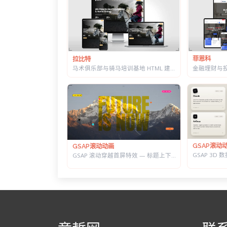
菲恩科
拉比特
马术俱乐部与骑马培训基地 HTML 建站模板 | 骑术课程/马场活动/教练团队
GSAP滚动
GSAP滚动动画
GSAP 滚动穿越首屏特效 — 标题上下分离，背景图迎面推近的 Y2K 风格