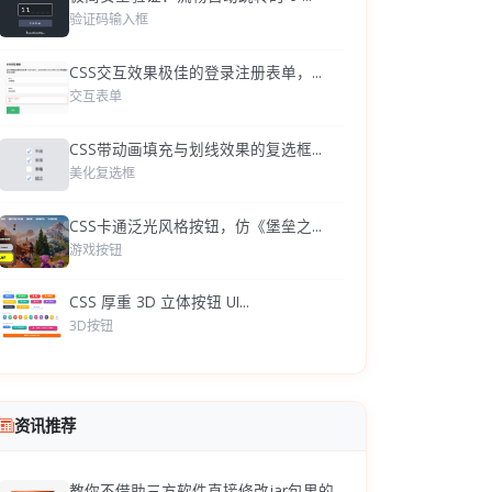
验证码输入框
CSS交互效果极佳的登录注册表单，...
交互表单
CSS带动画填充与划线效果的复选框...
美化复选框
CSS卡通泛光风格按钮，仿《堡垒之...
游戏按钮
CSS 厚重 3D 立体按钮 UI...
3D按钮
资讯推荐
教你不借助三方软件直接修改jar包里的...