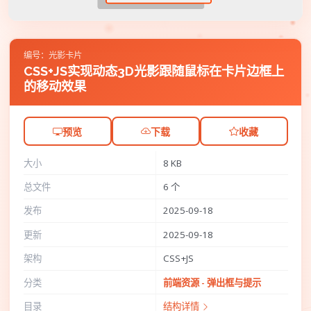
编号：光影卡片
CSS+JS实现动态3D光影跟随鼠标在卡片边框上
的移动效果
预览
下载
收藏
大小
8 KB
总文件
6 个
发布
2025-09-18
更新
2025-09-18
架构
CSS+JS
分类
前端资源 - 弹出框与提示
目录
结构详情