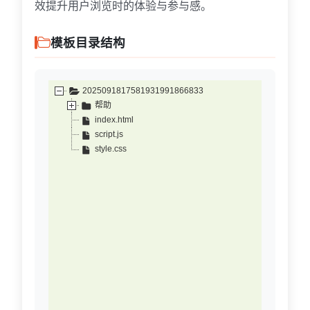
效提升用户浏览时的体验与参与感。
模板目录结构
2025091817581931991866833
帮助
index.html
script.js
style.css