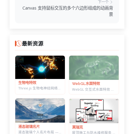
下一个
Canvas 支持鼠标交互的多个六边形组成的动画背
景
最新资源
生物电特效
WebGL水面特效
Three.js 生物电神经网络特效 — 点击触发脉冲传导，带实时 HUD 数据面板
WebGL 交互式水面特效 — 鼠标划出真实涟漪，带焦散光斑和五套水景预设
液态玻璃名片
莫瑞克
液态玻璃个人名片布局 — 可拖动缩放，CSS+SVG 实现真实折射感
屋顶施工与防水维修服务 HTML 建站模板 | 含施工流程页与质保承诺页