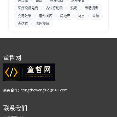
标签栏
会议
脉冲动画
众筹平台
医疗设备电商
占位符动画
燃烧
市场调查
充电效果
扇形图库
房地产
防水
音频
表达式
清理按钮
童哲网
商务合作：tongzhewangluo@163.com
联系我们