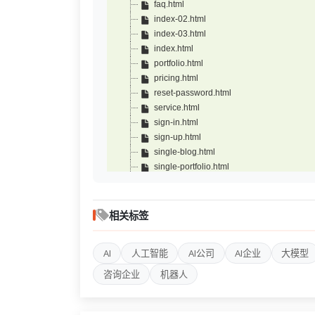
faq.html
index-02.html
index-03.html
index.html
portfolio.html
pricing.html
reset-password.html
service.html
sign-in.html
sign-up.html
single-blog.html
single-portfolio.html
single-service.html
single-team.html
team.html
相关标签
AI
人工智能
AI公司
AI企业
大模型
咨询企业
机器人