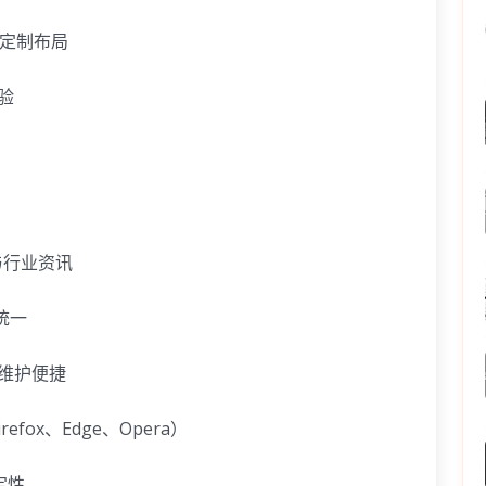
活定制布局
验
与行业资讯
观统一
维护便捷
efox、Edge、Opera）
定性