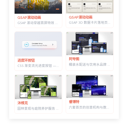
GSAP滚动动画
GSAP滚动动画
GSAP 3D 数据卡片落地页 — 滚动分屏动画与鼠标跟随倾斜布局效果
GSAP 滚动穿越首屏特效 — 标题上下分离，背景图迎面推近的 Y2K 风格
阿夸图
进度环按钮
桶装水配送与饮用水品牌 HTML 建站模板 | 水站/净水器/送水到家业务网站通用
CSS 渐变流光进度按钮 — 底部光晕描边，悬停自动涨进度
睿博特
沐维克
六套首页的创意机构与数字营销 HTML 建站模板 | 含商城模块可售数字产品
园林景观与庭院养护服务 HTML 建站模板 | 绿化施工/草坪打理/苗木公司通用