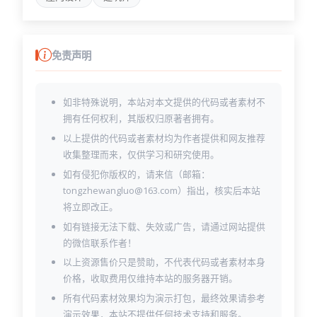
services.html
shop-detail.html
shop.html
team-detail.html
免责声明
team.html
terms.html
testimonial.html
如非特殊说明，本站对本文提供的代码或者素材不
拥有任何权利，其版权归原著者拥有。
以上提供的代码或者素材均为作者提供和网友推荐
收集整理而来，仅供学习和研究使用。
如有侵犯你版权的，请来信（邮箱：
tongzhewangluo@163.com）指出，核实后本站
将立即改正。
如有链接无法下载、失效或广告，请通过网站提供
的微信联系作者！
以上资源售价只是赞助，不代表代码或者素材本身
价格，收取费用仅维持本站的服务器开销。
所有代码素材效果均为演示打包，最终效果请参考
演示效果，本站不提供任何技术支持和服务。