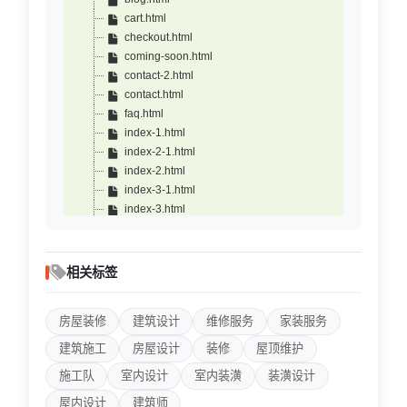
cart.html
checkout.html
coming-soon.html
contact-2.html
contact.html
faq.html
index-1.html
index-2-1.html
index-2.html
index-3-1.html
index-3.html
index.html
not-found.html
price.html
相关标签
privacy.html
project-detail.html
房屋装修
建筑设计
维修服务
家装服务
projects.html
register.html
建筑施工
房屋设计
装修
屋顶维护
service-detail-2.html
施工队
室内设计
室内装潢
装潢设计
service-detail.html
services-2.html
屋内设计
建筑师