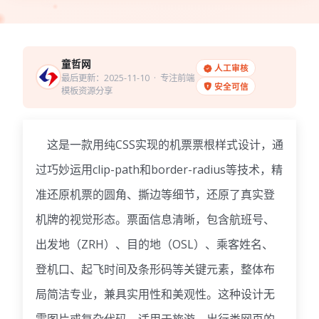
童哲网
人工审核
最后更新：2025-11-10
· 专注前端
安全可信
模板资源分享
这是一款用纯CSS实现的机票票根样式设计，通
过巧妙运用clip-path和border-radius等技术，
精
准还原机票的圆角、撕边等细节，
还原了真实登
机牌的视觉形态。票面信息清晰，包含航班号、
出发地（ZRH）、目的地（OSL）、乘客姓名、
登机口、起飞时间及条形码等关键元素，整体布
局简洁专业，兼具实用性和美观性。这种设计无
需图片或复杂代码，
适用于旅游、出行类网页的