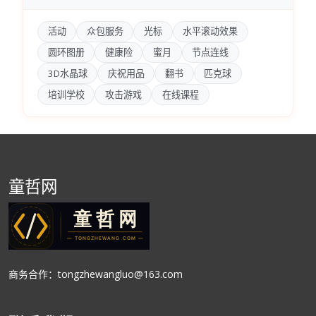
活动
众包服务
光标
水平滚动效果
圆环图册
健康险
蜜月
节点连线
3D水晶球
庆祝用品
翻书
匹克球
培训学校
攻击游戏
在线课程
童哲网
商务合作：tongzhewangluo@163.com