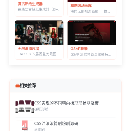
复古贴纸生成器
横向滚动画廊
在线复古贴纸生成器（JS+CSS） — 改字换色调角度，一键导出透明底 PNG
横向无限视差画廊 — 惯性滚动自动吸附居中，纯原生 JS 实现
无限滚照片墙
GSAP轮播
Three.js 五层视差无限图片墙 — 拖拽惯性滑动，滚轮加速的横向画廊
GSAP 流媒体首页轮播特效 — 仿 Netflix 拖拽切换，无限循环带视差
相关推荐
CSS实现的不同朝向梯形形状以及带...
梯形形状
CSS油漆滚筒刷粉刷源码
滚筒刷