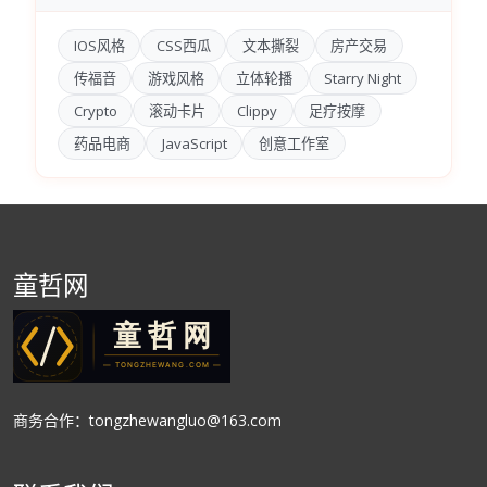
IOS风格
CSS西瓜
文本撕裂
房产交易
传福音
游戏风格
立体轮播
Starry Night
Crypto
滚动卡片
Clippy
足疗按摩
药品电商
JavaScript
创意工作室
童哲网
商务合作：tongzhewangluo@163.com