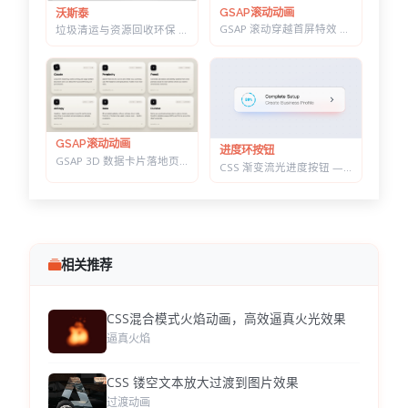
GSAP滚动动画
沃斯泰
GSAP 滚动穿越首屏特效 — 标题上下分离，背景图迎面推近的 Y2K 风格
垃圾清运与资源回收环保 HTML 建站模板 | 再生利用/安全处置/环卫服务商官网
GSAP滚动动画
进度环按钮
GSAP 3D 数据卡片落地页 — 滚动分屏动画与鼠标跟随倾斜布局效果
CSS 渐变流光进度按钮 — 底部光晕描边，悬停自动涨进度
相关推荐
CSS混合模式火焰动画，高效逼真火光效果
逼真火焰
CSS 镂空文本放大过渡到图片效果
过渡动画