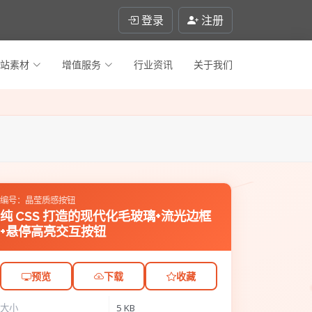
登录
注册
站素材
增值服务
行业资讯
关于我们
编号：晶莹质感按钮
纯 CSS 打造的现代化毛玻璃+流光边框
+悬停高亮交互按钮
预览
下载
收藏
大小
5 KB