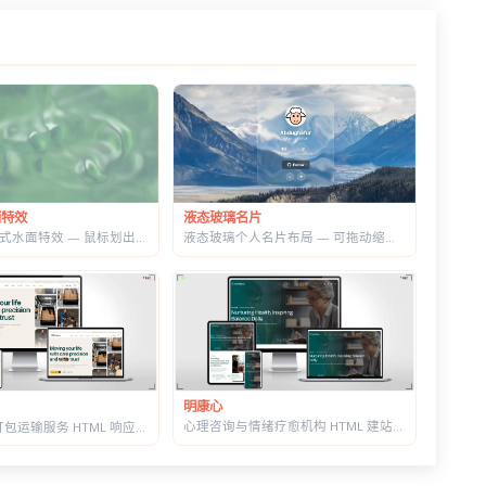
液态玻璃名片
面特效
液态玻璃个人名片布局 — 可拖动缩放，CSS+SVG 实现真实折射感
WebGL 交互式水面特效 — 鼠标划出真实涟漪，带焦散光斑和五套水景预设
明康心
心理咨询与情绪疗愈机构 HTML 建站模板 | 个体咨询/家庭治疗/正念课程网站专用
搬家公司与打包运输服务 HTML 响应式建站模板 | 首屏内置在线估价表单