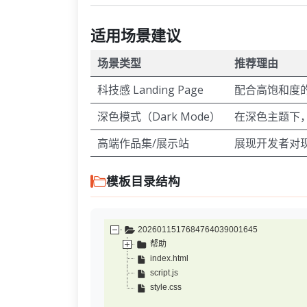
适用场景建议
场景类型
推荐理由
科技感 Landing Page
配合高饱和度
深色模式（Dark Mode）
在深色主题下
高端作品集/展示站
展现开发者对现
模板目录结构
2026011517684764039001645
帮助
index.html
script.js
style.css