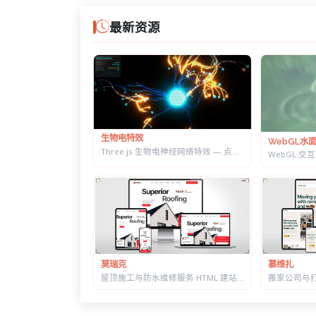
最新资源
生物电特效
WebGL水
Three.js 生物电神经网络特效 — 点击触发脉冲传导，带实时 HUD 数据面板
莫瑞克
慕维扎
屋顶施工与防水维修服务 HTML 建站模板 | 含施工流程页与质保承诺页