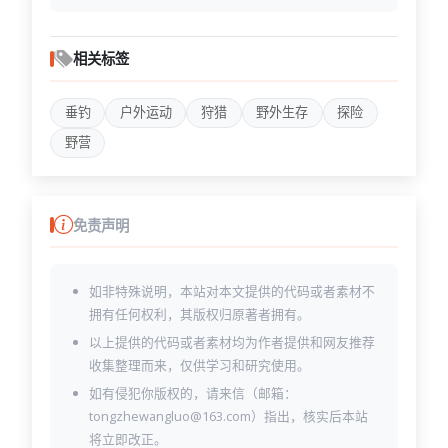
pricing.html
privacy.html
register.html
相关标签
service-2.html
service-single.html
垂钓
户外运动
狩猎
野外生存
探险
service.html
shop-cart.html
野营
shop-checkout.html
shop-single.html
shop.html
team.html
免责声明
terms.html
testimonial.html
如非特殊说明，本站对本文提供的代码或者素材不
拥有任何权利，其版权归原著者拥有。
以上提供的代码或者素材均为作者提供和网友推荐
收集整理而来，仅供学习和研究使用。
如有侵犯你版权的，请来信（邮箱：
tongzhewangluo@163.com）指出，核实后本站
将立即改正。