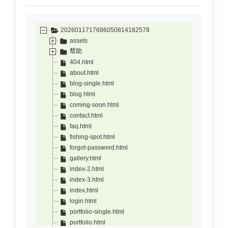
2026011717686050814182578
assets
帮助
404.html
about.html
blog-single.html
blog.html
coming-soon.html
contact.html
faq.html
fishing-spot.html
forgot-password.html
gallery.html
index-2.html
index-3.html
index.html
login.html
portfolio-single.html
portfolio.html