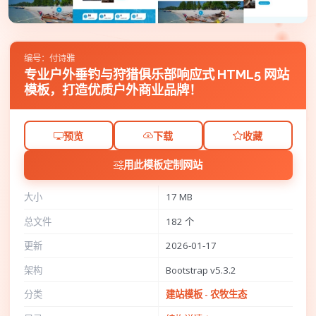
编号：付诗雅
专业户外垂钓与狩猎俱乐部响应式 HTML5 网站
模板，打造优质户外商业品牌！
预览
下载
收藏
用此模板定制网站
大小
17 MB
总文件
182 个
更新
2026-01-17
架构
Bootstrap v5.3.2
分类
建站模板 - 农牧生态