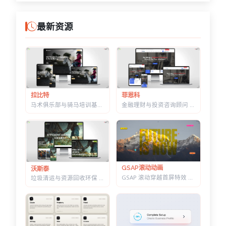
最新资源
菲恩科
拉比特
金融理财与投资咨询顾问 HTML 建站模板 | 三套首页/W3C 校验/含商店模块
马术俱乐部与骑马培训基地 HTML 建站模板 | 骑术课程/马场活动/教练团队
GSAP滚动动画
沃斯泰
GSAP 滚动穿越首屏特效 — 标题上下分离，背景图迎面推近的 Y2K 风格
垃圾清运与资源回收环保 HTML 建站模板 | 再生利用/安全处置/环卫服务商官网