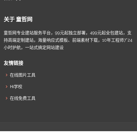
关于 童哲网
童哲网专业建站服务平台，99元起独立部署，499元起全包建站，支
持高端定制建站，海量响应式模板、前端素材下载，10年工程师7*24
小时护航，一站式搞定网站建设
友情链接
在线图片工具
Hi学校
在线免费工具
© Copyright
童哲网
. All Rights Reserved |
津ICP备2022009011
|