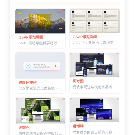
GSAP滚动动画
GSAP滚动动画
GSAP 3D 数据卡片落地页 — 滚动分屏动画与鼠标跟随倾斜布局效果
GSAP 滚动穿越首屏特效 — 标题上下分离，背景图迎面推近的 Y2K 风格
阿夸图
进度环按钮
桶装水配送与饮用水品牌 HTML 建站模板 | 水站/净水器/送水到家业务网站通用
CSS 渐变流光进度按钮 — 底部光晕描边，悬停自动涨进度
睿博特
沐维克
六套首页的创意机构与数字营销 HTML 建站模板 | 含商城模块可售数字产品
园林景观与庭院养护服务 HTML 建站模板 | 绿化施工/草坪打理/苗木公司通用