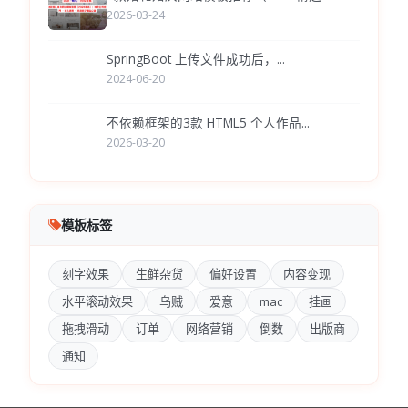
2026-03-24
SpringBoot 上传文件成功后，...
2024-06-20
不依赖框架的3款 HTML5 个人作品...
2026-03-20
模板标签
刻字效果
生鲜杂货
偏好设置
内容变现
水平滚动效果
乌贼
爱意
mac
挂画
拖拽滑动
订单
网络营销
倒数
出版商
通知