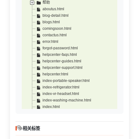
帮助
aboutus.html
blog-detail.html
blogs.html
comingsoon.html
contactus.html
error.html
forgot-password.html
helpcenter-faqs.html
helpcenter-guides.html
helpcenter-support.html
helpcenter.html
index-portable-speaker.html
index-refrigerator.html
index-vr-headset.html
index-washing-machine.html
index.html
lock-screen.html
login.html
maintenance.html
相关标签
privacy.html