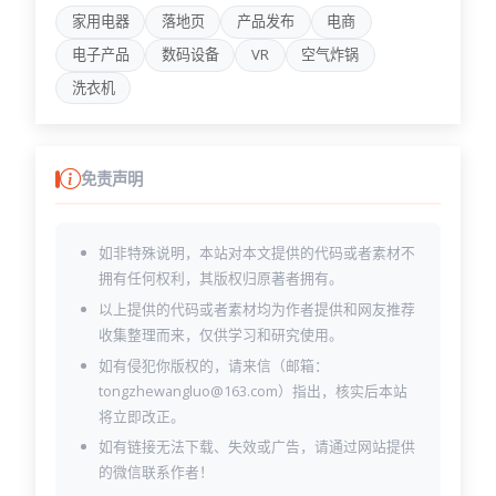
product-detail-one.html
家用电器
落地页
产品发布
电商
product-detail-three.html
product-detail-two.html
电子产品
数码设备
VR
空气炸锅
shop-cart.html
洗衣机
shop-checkout.html
shop-left-sidebar.html
shop-right-sidebar.html
shop.html
免责声明
signup-success.html
signup.html
terms.html
如非特殊说明，本站对本文提供的代码或者素材不
user-account.html
拥有任何权利，其版权归原著者拥有。
user-billing.html
user-invoice.html
以上提供的代码或者素材均为作者提供和网友推荐
user-notification.html
收集整理而来，仅供学习和研究使用。
user-payment.html
如有侵犯你版权的，请来信（邮箱：
user-setting.html
tongzhewangluo@163.com）指出，核实后本站
user-social.html
将立即改正。
wishlists.html
如有链接无法下载、失效或广告，请通过网站提供
的微信联系作者！