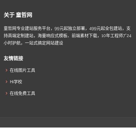
关于 童哲网
童哲网专业建站服务平台，99元起独立部署，499元起全包建站，支
持高端定制建站，海量响应式模板、前端素材下载，10年工程师7*24
小时护航，一站式搞定网站建设
友情链接
在线图片工具
Hi学校
在线免费工具
© Copyright
童哲网
. All Rights Reserved |
津ICP备2022009011
|