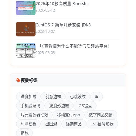
2026年10款高质量 Bootstr...
2026-03-12
CentOS 7 简单几步安装 JDK8
2023-10-07
一张表看懂为什么不能选低质建站平台！
2025-06-05
模板标签
进度加载
创意边框
心跳波纹
鱼
手机验证码
波浪形边框
IOS键盘
片元着色器动效
移动支付App
数字商品交易
印刷模板
出国游
筛选商品
CSS信号形状
扔球