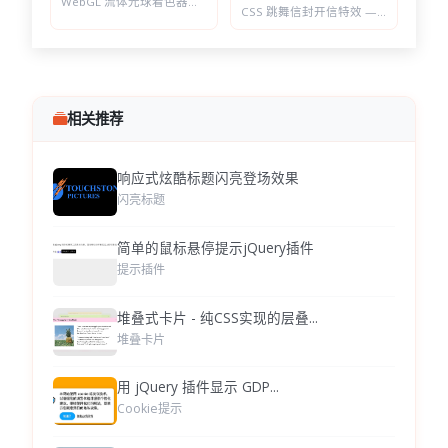
WebGL 流体光球着色器特效 — 七套预设配色，参数实时可调的液态发光球
CSS 跳舞信封开信特效 — 点击展开随机祝福语，带纸屑动画
相关推荐
响应式炫酷标题闪亮登场效果
闪亮标题
简单的鼠标悬停提示jQuery插件
提示插件
堆叠式卡片 - 纯CSS实现的层叠...
堆叠卡片
用 jQuery 插件显示 GDP...
Cookie提示