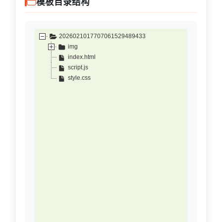
模板目录结构
2026021017707061529489433
img
index.html
script.js
style.css