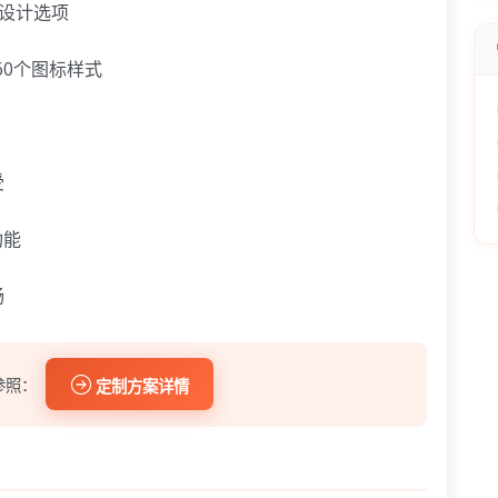
个设计选项
360个图标样式
受
功能
畅
参照：
定制方案详情