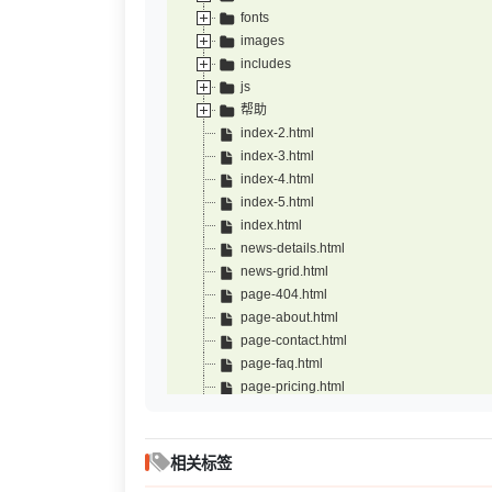
fonts
images
includes
js
帮助
index-2.html
index-3.html
index-4.html
index-5.html
index.html
news-details.html
news-grid.html
page-404.html
page-about.html
page-contact.html
page-faq.html
page-pricing.html
page-team-details.html
page-team.html
page-testimonial.html
相关标签
shop-cart.html