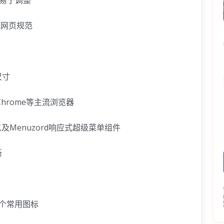
代网页规范
尺寸
a、Chrome等主流浏览器
以及
Menuzord响应式超级菜单组件
晰
0多个常用图标