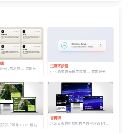
动画
进度环按钮
GSAP 3D 数据卡片落地页 — 滚动分屏动画与鼠标跟随倾斜布局效果
CSS 渐变流光进度按钮 — 底部光晕描边，悬停自动涨进度
睿博特
六套首页的创意机构与数字营销 HTML 建站模板 | 含商城模块可售数字产品
园林景观与庭院养护服务 HTML 建站模板 | 绿化施工/草坪打理/苗木公司通用