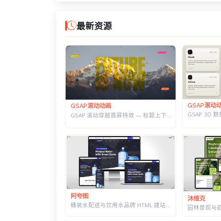
最新资源
GSAP滚动
GSAP滚动动画
GSAP 滚动穿越首屏特效 — 标题上下分离，背景图迎面推近的 Y2K 风格
阿夸图
沐维克
桶装水配送与饮用水品牌 HTML 建站模板 | 水站/净水器/送水到家业务网站通用