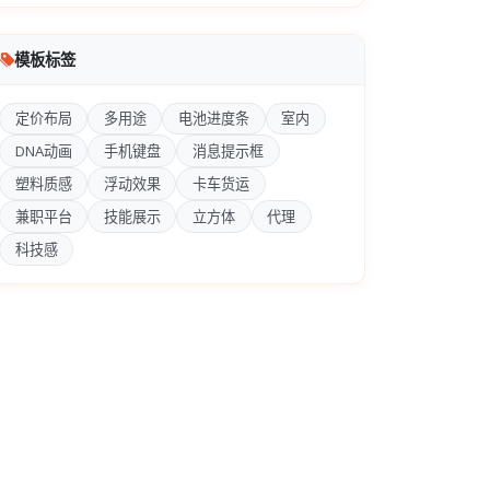
模板标签
定价布局
多用途
电池进度条
室内
DNA动画
手机键盘
消息提示框
塑料质感
浮动效果
卡车货运
兼职平台
技能展示
立方体
代理
科技感