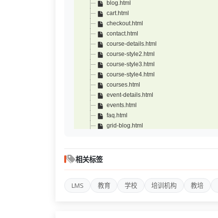
blog.html
cart.html
checkout.html
contact.html
course-details.html
course-style2.html
course-style3.html
course-style4.html
courses.html
event-details.html
events.html
faq.html
grid-blog.html
home2.html
home3.html
home4.html
相关标签
index.html
instructor-details.html
LMS
教育
学校
培训机构
教培
instructors.html
login.html
register.html