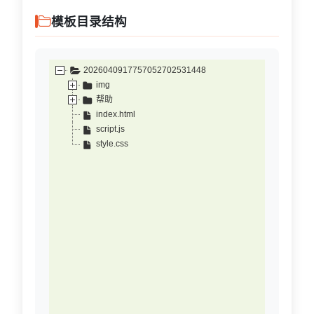
模板目录结构
2026040917757052702531448
img
帮助
index.html
script.js
style.css