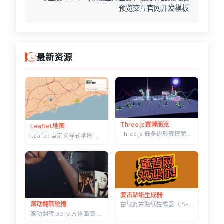
预览交互官网开发模板
最新资源
Three.js赛博朋克
Leaflet地图
Three.js 低多边形赛博朋克村落 — 霓虹辉光夜景，五项参数实时可调
Leaflet 自定义样式地图 — 十几套配色一键切换，带自动降级容错
复古贴纸生成器
在线复古贴纸生成器（JS+CSS） — 改字换色调角度，一键导出透明底 PNG
滚动翻转轮播
滚动翻转 3D 立方体画廊 — 六面切换背景同步变化，CSS 3D 实现