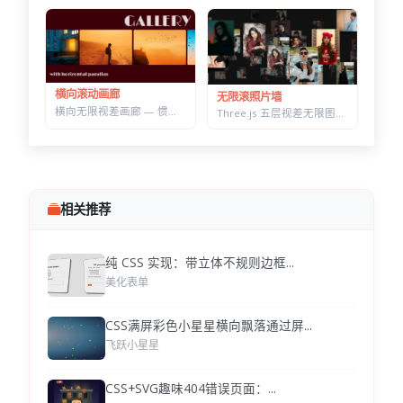
横向滚动画廊
无限滚照片墙
横向无限视差画廊 — 惯性滚动自动吸附居中，纯原生 JS 实现
Three.js 五层视差无限图片墙 — 拖拽惯性滑动，滚轮加速的横向画廊
相关推荐
纯 CSS 实现：带立体不规则边框...
美化表单
CSS满屏彩色小星星横向飘落通过屏...
飞跃小星星
CSS+SVG趣味404错误页面：...