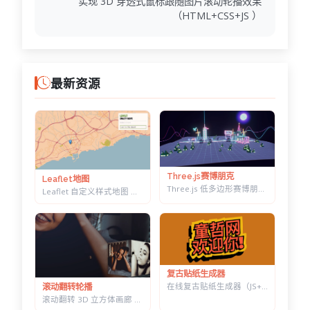
实现 3D 穿透式鼠标跟随图片滚动轮播效果
（HTML+CSS+JS ）
最新资源
Three.js赛博朋克
Leaflet地图
Three.js 低多边形赛博朋克村落 — 霓虹辉光夜景，五项参数实时可调
Leaflet 自定义样式地图 — 十几套配色一键切换，带自动降级容错
复古贴纸生成器
在线复古贴纸生成器（JS+CSS） — 改字换色调角度，一键导出透明底 PNG
滚动翻转轮播
滚动翻转 3D 立方体画廊 — 六面切换背景同步变化，CSS 3D 实现