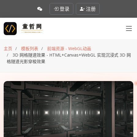
登录
注册
主页
模板列表
前端资源 - WebGL动画
3D 网格隧道效果 - HTML+Canvas+WebGL 实现沉浸式 3D 网
格隧道光影穿梭效果