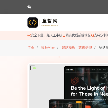
安全下载，经人工审核
精选优质前端模板
支持定制
主页
模板列表
建站模板 - 慈善信仰
多纳提