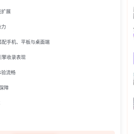
能扩展
染力
布局适配手机、平板与桌面端
引擎收录表现
体验流畅
有保障
成