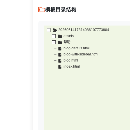
模板目录结构
2026061417814086107773804
assets
帮助
blog-details.html
blog-with-sidebar.html
blog.html
index.html