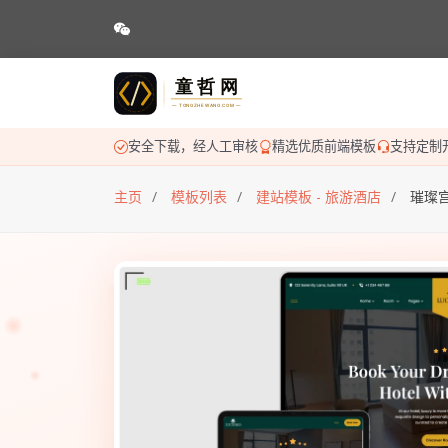
安全下载，经人工审核
精选优质前端模板
支持定制
主页
模板列表
建站模板 - 旅游酒店
璀璨宫