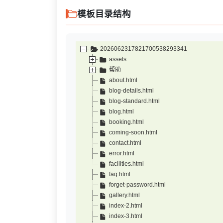
模板目录结构
2026062317821700538293341
assets
帮助
about.html
blog-details.html
blog-standard.html
blog.html
booking.html
coming-soon.html
contact.html
error.html
facilities.html
faq.html
forget-password.html
gallery.html
index-2.html
index-3.html