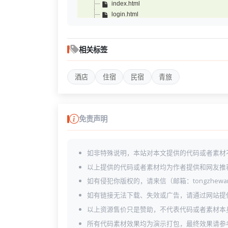
index.html
login.html
offer-details.html
offer.html
pricing.html
相关标签
restaurant.html
room-details.html
酒店
住宿
民宿
青旅
room-list.html
room.html
services-details.html
services-list.html
免责声明
services.html
sign-up.html
style.css
如非特殊说明，本站对本文提供的代码或者素材
team-details.html
team.html
以上提供的代码或者素材均为作者提供和网友推
testimonials.html
如有侵犯你版权的，请来信（邮箱：tongzhewa
如有链接无法下载、失效或广告，请通过网站提
以上资源售价只是赞助，不代表代码或者素材本
所有代码素材效果均为演示打包，最终效果请参