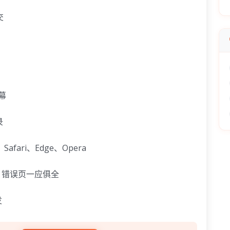
交
幕
录
afari、Edge、Opera
 错误页一应俱全
发