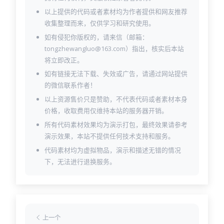
index-one-page.html
以上提供的代码或者素材均为作者提供和网友推荐
index-rtl.html
收集整理而来，仅供学习和研究使用。
index.html
login.html
如有侵犯你版权的，请来信（邮箱：
packages-carousel.html
tongzhewangluo@163.com）指出，核实后本站
packages.html
将立即改正。
product-details.html
如有链接无法下载、失效或广告，请通过网站提供
products-carousel.html
的微信联系作者！
products-left.html
products-right.html
以上资源售价只是赞助，不代表代码或者素材本身
products.html
价格，收取费用仅维持本站的服务器开销。
project-details.html
所有代码素材效果均为演示打包，最终效果请参考
project.html
演示效果，本站不提供任何技术支持和服务。
service-d-affiliate.html
代码素材均为虚拟物品，演示和描述无错的情况
service-d-branding.html
下，无法进行退换服务。
service-d-digital.html
service-d-influencer-two.html
service-d-influencer.html
services-carousel.html
services.html
team-carousel-two.html
上一个
team-carousel.html