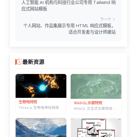
人工智能 AI 机构与科技行业公司专用 Tailwind 响
team-details.html
应式网站模板
team-two.html
下一个
team.html
个人网站、作品集展示专用 HTML 响应式模板，
适合开发者与设计师建站
最新资源
生物电特效
WebGL水面特效
Three.js 生物电神经网络特效 — 点击触发脉冲传导，带实时 HUD 数据面板
WebGL 交互式水面特效 — 鼠标划出真实涟漪，带焦散光斑和五套水景预设