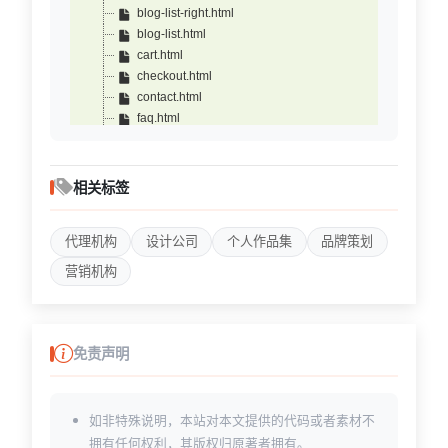
blog-list-right.html
blog-list.html
cart.html
checkout.html
contact.html
faq.html
gallery-carousel.html
gallery-filter.html
gallery-grid.html
相关标签
gallery.html
index-2-one-page.html
代理机构
设计公司
个人作品集
品牌策划
index-2.html
index-3-one-page.html
营销机构
index-3.html
index-4-one-page.html
index-4.html
index-5-one-page.html
免责声明
index-5.html
index-6-one-page.html
index-6.html
如非特殊说明，本站对本文提供的代码或者素材不
index-boxed.html
拥有任何权利，其版权归原著者拥有。