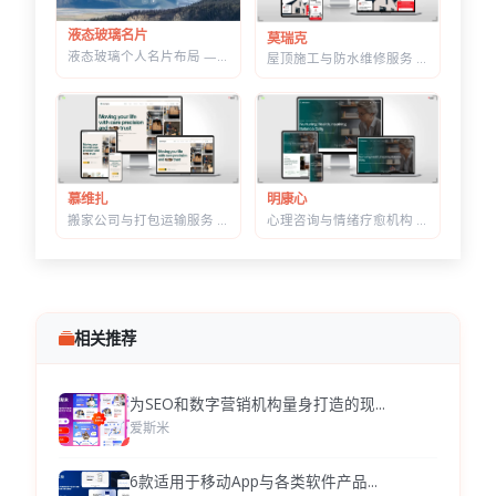
液态玻璃名片
莫瑞克
液态玻璃个人名片布局 — 可拖动缩放，CSS+SVG 实现真实折射感
屋顶施工与防水维修服务 HTML 建站模板 | 含施工流程页与质保承诺页
明康心
慕维扎
心理咨询与情绪疗愈机构 HTML 建站模板 | 个体咨询/家庭治疗/正念课程网站专用
搬家公司与打包运输服务 HTML 响应式建站模板 | 首屏内置在线估价表单
相关推荐
为SEO和数字营销机构量身打造的现...
爱斯米
6款适用于移动App与各类软件产品...