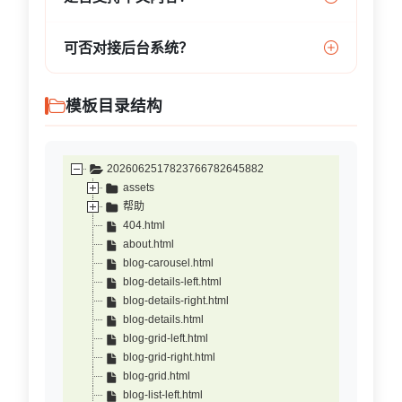
可否对接后台系统？
模板目录结构
2026062517823766782645882
assets
帮助
404.html
about.html
blog-carousel.html
blog-details-left.html
blog-details-right.html
blog-details.html
blog-grid-left.html
blog-grid-right.html
blog-grid.html
blog-list-left.html