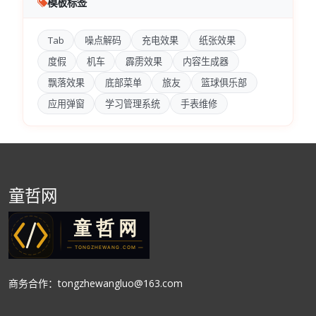
模板标签
Tab
噪点解码
充电效果
纸张效果
度假
机车
霹雳效果
内容生成器
飘落效果
底部菜单
旅友
篮球俱乐部
应用弹窗
学习管理系统
手表维修
童哲网
商务合作：tongzhewangluo@163.com