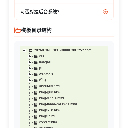
可否对接后台系统？
模板目录结构
2026070417831408887907252.com
css
images
js
webfonts
帮助
about-us.html
blog-grid.html
blog-single.html
blog-three-columns.html
blogs-list.html
blogs.html
contact.html