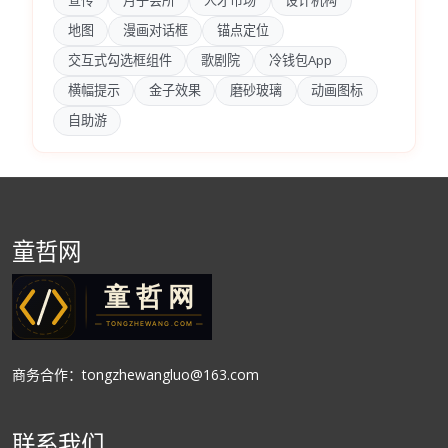
宣传
月子会所
人才市场
设计机构
地图
漫画对话框
锚点定位
交互式勾选框组件
歌剧院
冷钱包App
横幅提示
金子效果
磨砂玻璃
动画图标
自助游
童哲网
商务合作：tongzhewangluo@163.com
联系我们