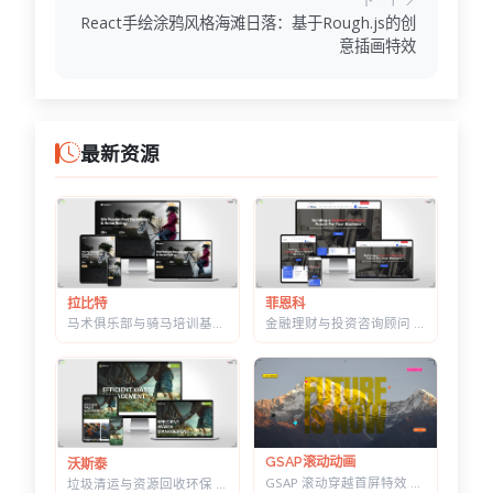
下一个
React手绘涂鸦风格海滩日落：基于Rough.js的创
意插画特效
最新资源
菲恩科
拉比特
金融理财与投资咨询顾问 HTML 建站模板 | 三套首页/W3C 校验/含商店模块
马术俱乐部与骑马培训基地 HTML 建站模板 | 骑术课程/马场活动/教练团队
GSAP滚动动画
沃斯泰
GSAP 滚动穿越首屏特效 — 标题上下分离，背景图迎面推近的 Y2K 风格
垃圾清运与资源回收环保 HTML 建站模板 | 再生利用/安全处置/环卫服务商官网