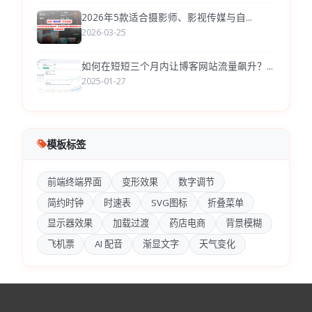
2026年5款适合摄影师、影视传媒与自...
2026-03-25
如何在短短三个月内让博客网站流量飙升？...
2025-01-27
模板标签
前端终端界面
变形效果
数字调节
简约时钟
时速表
SVG图标
折叠菜单
显示器效果
加载过渡
药店电商
背景模糊
飞机票
AI 配音
渐显文字
天气变化