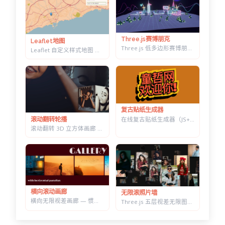
Three.js赛博朋克
Leaflet地图
Three.js 低多边形赛博朋克村落 — 霓虹辉光夜景，五项参数实时可调
Leaflet 自定义样式地图 — 十几套配色一键切换，带自动降级容错
复古贴纸生成器
在线复古贴纸生成器（JS+CSS） — 改字换色调角度，一键导出透明底 PNG
滚动翻转轮播
滚动翻转 3D 立方体画廊 — 六面切换背景同步变化，CSS 3D 实现
横向滚动画廊
无限滚照片墙
横向无限视差画廊 — 惯性滚动自动吸附居中，纯原生 JS 实现
Three.js 五层视差无限图片墙 — 拖拽惯性滑动，滚轮加速的横向画廊