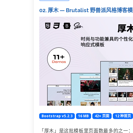
02. 厚木 — Brutalist 野兽派风格
Bootstrap v5.2.3
16 MB
42+ 页面
12 种首页
「厚木」是这批模板里页面数最多的之一：12 种