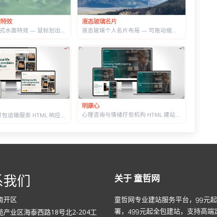
液态玻璃名片
面特效
液态玻璃个人名片布局 — 可拖动缩放，CSS+SVG 实现真实折射感
WebGL 交互式水面特效 — 鼠标划出真实涟漪，带焦散光斑和五套水景预设
明康心
心理咨询与情绪疗愈机构 HTML 建站模板 | 个体咨询/家庭治疗/正念课程网站专用
搬家公司与打包运输服务 HTML 响应式建站模板 | 首屏内置在线估价表单
系我们
关于 童哲网
南开区
童哲网专业建站服务平台，99元
产业区海泰西路18号北2-204工
署，499元起全包建站，支持高端