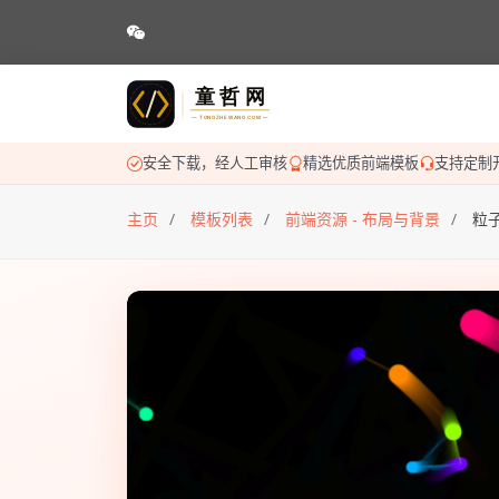
安全下载，经人工审核
精选优质前端模板
支持定制
主页
模板列表
前端资源 - 布局与背景
粒