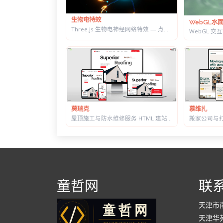
生物电特效
WebGL水
Three.js 生物电神经网络特效 — 点击触发脉冲传导，带实时 HUD 数据面板
莫瑞克
慕维扎
屋顶施工与防水维修服务 HTML 建站模板 | 含施工流程页与质保承诺页
童哲网
联
天津市
天津华苑