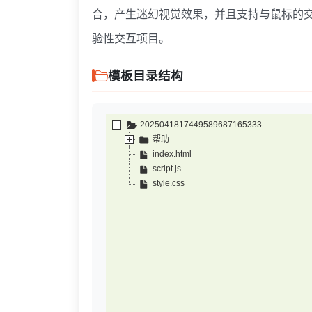
合，产生迷幻视觉效果，并且支持与鼠标的
验性交互项目。
模板目录结构
2025041817449589687165333
帮助
index.html
script.js
style.css