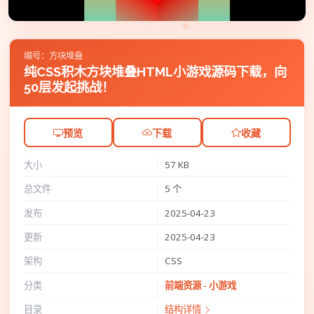
编号：方块堆叠
纯CSS积木方块堆叠HTML小游戏源码下载，向
50层发起挑战！
预览
下载
收藏
大小
57 KB
总文件
5 个
发布
2025-04-23
更新
2025-04-23
架构
CSS
分类
前端资源 - 小游戏
目录
结构详情