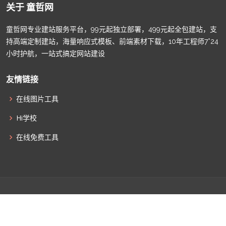
关于 童哲网
童哲网专业建站服务平台，99元起独立部署，499元起全包建站，支
持高端定制建站，海量响应式模板、前端素材下载，10年工程师7*24
小时护航，一站式搞定网站建设
友情链接
在线图片工具
Hi学校
在线免费工具
© Copyright
童哲网
. All Rights Reserved |
津ICP备2022009011
|
津公网安备12010502100586
|
网站地图
|
联系我们
|
全部标签