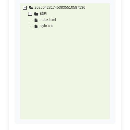
2025042317453835510587136
帮助
index.html
style.css