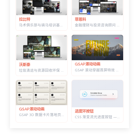
菲恩科
拉比特
金融理财与投资咨询顾问 HTML 建站模板 | 三套首页/W3C 校验/含商店模块
马术俱乐部与骑马培训基地 HTML 建站模板 | 骑术课程/马场活动/教练团队
GSAP滚动动画
沃斯泰
GSAP 滚动穿越首屏特效 — 标题上下分离，背景图迎面推近的 Y2K 风格
垃圾清运与资源回收环保 HTML 建站模板 | 再生利用/安全处置/环卫服务商官网
GSAP滚动动画
进度环按钮
GSAP 3D 数据卡片落地页 — 滚动分屏动画与鼠标跟随倾斜布局效果
CSS 渐变流光进度按钮 — 底部光晕描边，悬停自动涨进度