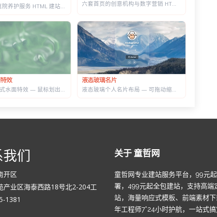
六套首页的创意机构与数字营销 HTML 建站模板 | 含商城模块可售数字产品
园林景观与庭院养护服务 HTML 建站模板 | 绿化施工/草坪打理/苗木公司通用
液态玻璃名片
面特效
液态玻璃个人名片布局 — 可拖动缩放，CSS+SVG 实现真实折射感
WebGL 交互式水面特效 — 鼠标划出真实涟漪，带焦散光斑和五套水景预设
系我们
关于 童哲网
南开区
童哲网专业建站服务平台，99元
产业区海泰西路18号北2-204工
署，499元起全包建站，支持高端
站，海量响应式模板、前端素材下
-1381
年工程师7*24小时护航，一站式