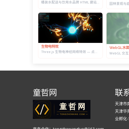
桶装水配送与饮用水品牌 HTML 建站模板 | 水站/净水器/送水到家业务网站通用
生物电特效
WebGL水
Three.js 生物电神经网络特效 — 点击触发脉冲传导，带实时 HUD 数据面板
童哲网
联
天津市
天津华苑
业孵化-5
商务合作：tongzhewangluo@163.com