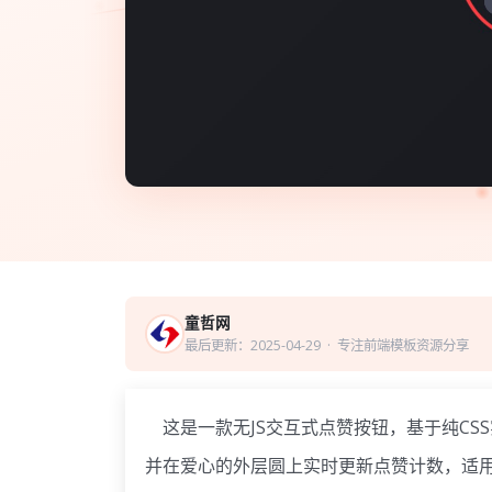
童哲网
最后更新：2025-04-29
· 专注前端模板资源分享
这是一款无JS交互式点赞按钮，基于纯CS
并在爱心的外层圆上实时更新点赞计数，适