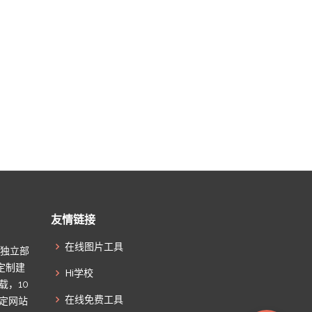
友情链接
在线图片工具
起独立部
定制建
Hi学校
载，10
在线免费工具
搞定网站