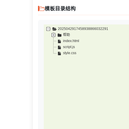
模板目录结构
2025042917458938866032291
帮助
index.html
script.js
style.css