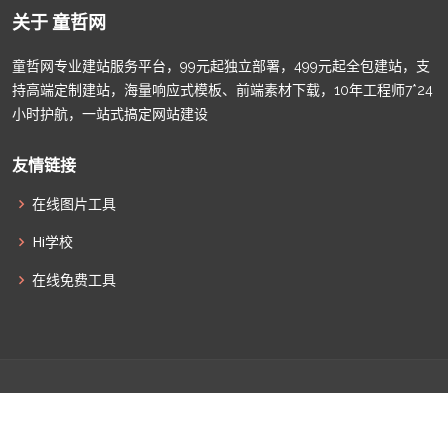
关于 童哲网
童哲网专业建站服务平台，99元起独立部署，499元起全包建站，支
持高端定制建站，海量响应式模板、前端素材下载，10年工程师7*24
小时护航，一站式搞定网站建设
友情链接
在线图片工具
Hi学校
在线免费工具
© Copyright
童哲网
. All Rights Reserved |
津ICP备2022009011
|
津公网安备12010502100586
|
网站地图
|
联系我们
|
全部标签