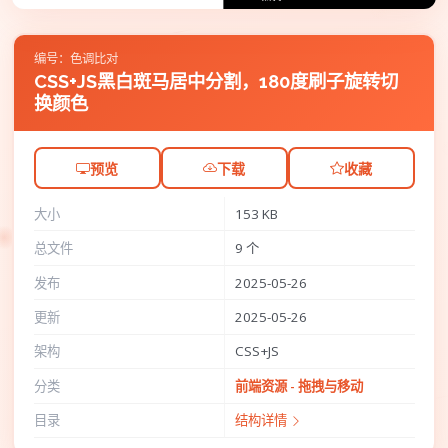
编号：色调比对
CSS+JS黑白斑马居中分割，180度刷子旋转切
换颜色
预览
下载
收藏
大小
153 KB
总文件
9 个
发布
2025-05-26
更新
2025-05-26
架构
CSS+JS
分类
前端资源 - 拖拽与移动
目录
结构详情