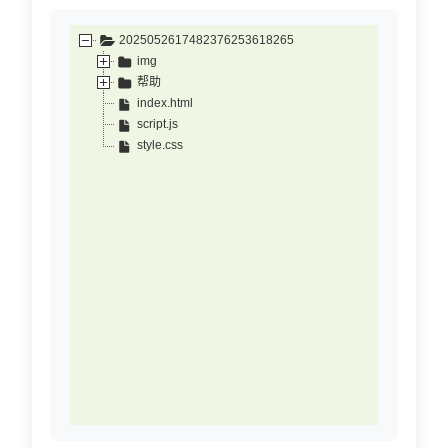
2025052617482376253618265
img
帮助
index.html
script.js
style.css