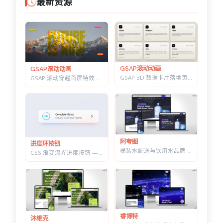
最新资源
GSAP滚动动画
GSAP滚动动画
GSAP 3D 数据卡片落地页 — 滚动分屏动画与鼠标跟随倾斜布局效果
GSAP 滚动穿越首屏特效 — 标题上下分离，背景图迎面推近的 Y2K 风格
阿夸图
进度环按钮
桶装水配送与饮用水品牌 HTML 建站模板 | 水站/净水器/送水到家业务网站通用
CSS 渐变流光进度按钮 — 底部光晕描边，悬停自动涨进度
睿博特
沐维克