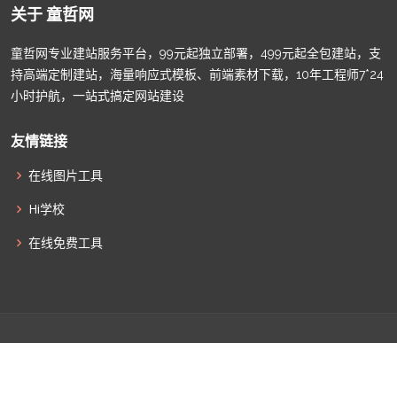
关于 童哲网
童哲网专业建站服务平台，99元起独立部署，499元起全包建站，支
持高端定制建站，海量响应式模板、前端素材下载，10年工程师7*24
小时护航，一站式搞定网站建设
友情链接
在线图片工具
Hi学校
在线免费工具
© Copyright
童哲网
. All Rights Reserved |
津ICP备2022009011
|
津公网安备12010502100586
|
网站地图
|
联系我们
|
全部标签