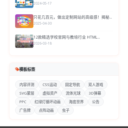
2024-05-17
只花几百元，做出定制网站的高级感！揭秘...
2025-04-30
12款精选学校官网与教培行业 HTML...
2026-03-18
模板标签
内容评测
CSS运动
固定导航
双人游戏
SVG蒙层
虚拟资产
流体光球
3D弹幕
PPC
红绿灯循环动画
海底世界
公告
广告牌
点阵动画
虫子