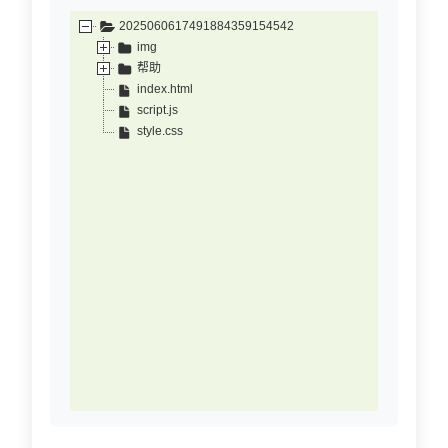
2025060617491884359154542
img
帮助
index.html
script.js
style.css