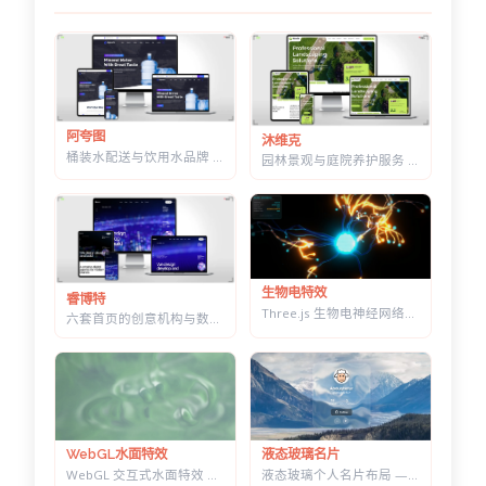
阿夸图
沐维克
桶装水配送与饮用水品牌 HTML 建站模板 | 水站/净水器/送水到家业务网站通用
园林景观与庭院养护服务 HTML 建站模板 | 绿化施工/草坪打理/苗木公司通用
生物电特效
睿博特
Three.js 生物电神经网络特效 — 点击触发脉冲传导，带实时 HUD 数据面板
六套首页的创意机构与数字营销 HTML 建站模板 | 含商城模块可售数字产品
液态玻璃名片
WebGL水面特效
液态玻璃个人名片布局 — 可拖动缩放，CSS+SVG 实现真实折射感
WebGL 交互式水面特效 — 鼠标划出真实涟漪，带焦散光斑和五套水景预设