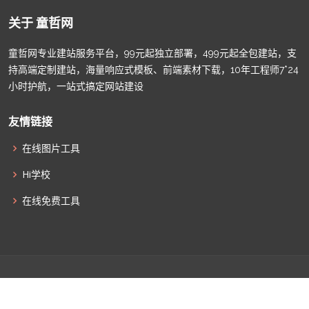
关于 童哲网
童哲网专业建站服务平台，99元起独立部署，499元起全包建站，支
持高端定制建站，海量响应式模板、前端素材下载，10年工程师7*24
小时护航，一站式搞定网站建设
友情链接
在线图片工具
Hi学校
在线免费工具
© Copyright
童哲网
. All Rights Reserved |
津ICP备2022009011
|
津公网安备12010502100586
|
网站地图
|
联系我们
|
全部标签