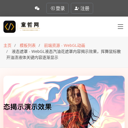
登录
注册
主页
模板列表
前端资源 - WebGL动画
液态遮罩 - WebGL液态汽油花遮罩内容揭示效果，挥舞鼠标散
开油渍液体关键内容逐渐显示