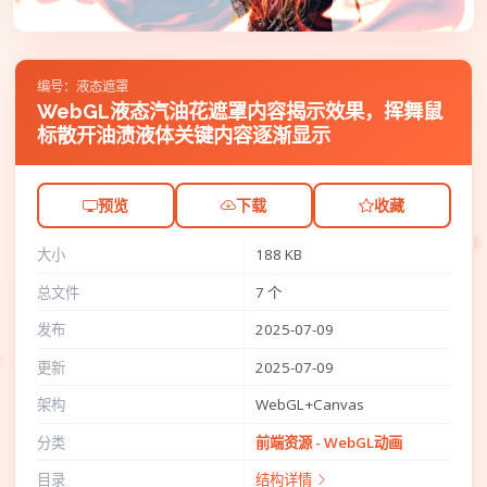
编号：液态遮罩
WebGL液态汽油花遮罩内容揭示效果，挥舞鼠
标散开油渍液体关键内容逐渐显示
预览
下载
收藏
大小
188 KB
总文件
7 个
发布
2025-07-09
更新
2025-07-09
架构
WebGL+Canvas
分类
前端资源 - WebGL动画
目录
结构详情