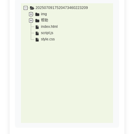
2025070917520473460223209
img
帮助
index.html
script.js
style.css