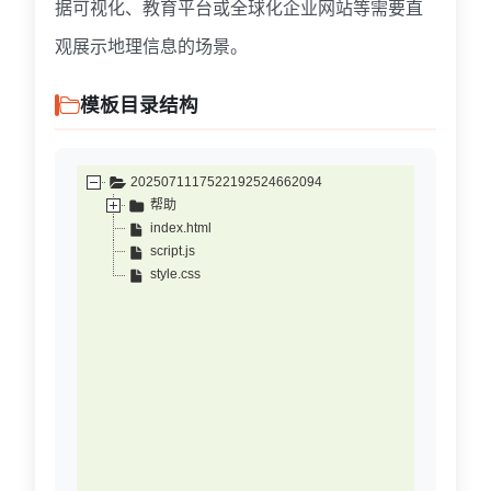
据可视化、教育平台或全球化企业网站等需要直
观展示地理信息的场景。
模板目录结构
2025071117522192524662094
帮助
index.html
script.js
style.css