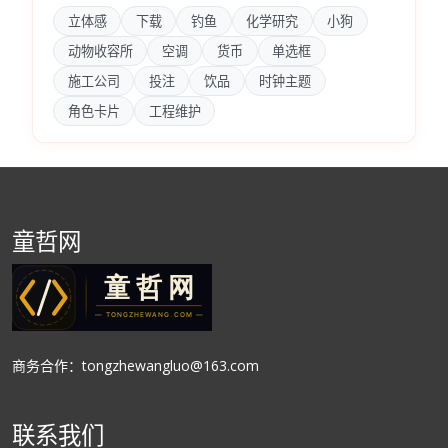
立体感
下载
钓鱼
化学研究
小狗
动物收容所
空调
货币
单选框
施工公司
投注
饮品
时钟主题
角色卡片
工程维护
童哲网
商务合作：tongzhewangluo@163.com
联系我们