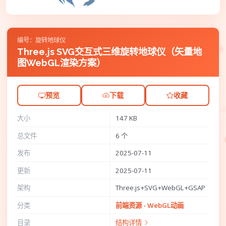
编号：旋转地球仪
Three.js SVG交互式三维旋转地球仪（矢量地
图WebGL渲染方案）
预览
下载
收藏
大小
147 KB
总文件
6 个
发布
2025-07-11
更新
2025-07-11
架构
Three.js+SVG+WebGL+GSAP
分类
前端资源 - WebGL动画
目录
结构详情