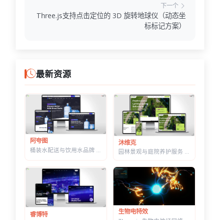
下一个
Three.js支持点击定位的 3D 旋转地球仪（动态坐
标标记方案）
最新资源
阿夸图
沐维克
桶装水配送与饮用水品牌 HTML 建站模板 | 水站/净水器/送水到家业务网站通用
园林景观与庭院养护服务 HTML 建站模板 | 绿化施工/草坪打理/苗木公司通用
生物电特效
睿博特