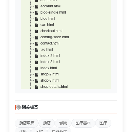
about.html
account.html
blog-single.html
blog.html
cart.html
checkout.html
coming-soon.html
contact.html
faq.html
index-2.html
index-3.html
index.html
shop-2.html
shop-3.html
shop-details.html
shop.html
testimonials.html
相关标签
药店电商
药店
健康
医疗器材
医疗
诊所
医院
在线药房