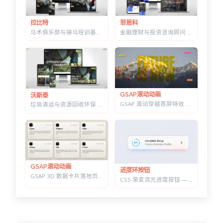
菲恩科
拉比特
金融理财与投资咨询顾问 HTML 建站模板 | 三套首页/W3C 校验/含商店模块
马术俱乐部与骑马培训基地 HTML 建站模板 | 骑术课程/马场活动/教练团队
GSAP滚动动画
沃斯泰
GSAP 滚动穿越首屏特效 — 标题上下分离，背景图迎面推近的 Y2K 风格
垃圾清运与资源回收环保 HTML 建站模板 | 再生利用/安全处置/环卫服务商官网
GSAP滚动动画
进度环按钮
GSAP 3D 数据卡片落地页 — 滚动分屏动画与鼠标跟随倾斜布局效果
CSS 渐变流光进度按钮 — 底部光晕描边，悬停自动涨进度