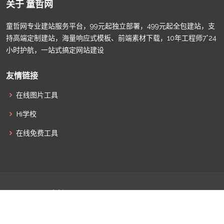
关于 童哲网
童哲网专业建站服务平台，99元起独立部署，499元起全包建站，支
持高端定制建站，海量响应式模板、前端素材下载，10年工程师7*24
小时护航，一站式搞定网站建设
友情链接
在线图片工具
Hi学校
在线免费工具
© Copyright
童哲网
. All Rights Reserved |
津ICP备2022009011
|
津公网安备12010502100586
|
网站地图
|
联系我们
|
全部标签