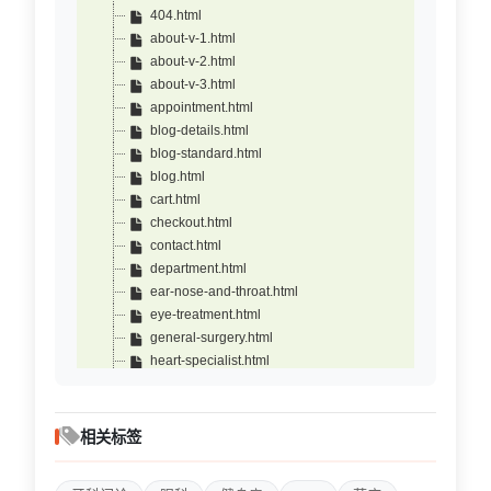
404.html
about-v-1.html
about-v-2.html
about-v-3.html
appointment.html
blog-details.html
blog-standard.html
blog.html
cart.html
checkout.html
contact.html
department.html
ear-nose-and-throat.html
eye-treatment.html
general-surgery.html
heart-specialist.html
index-one-page.html
index.html
index2-one-page.html
相关标签
index2.html
index3-one-page.html