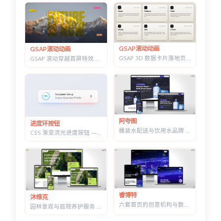
GSAP滚动动画
GSAP滚动动画
GSAP 3D 数据卡片落地页 — 滚动分屏动画与鼠标跟随倾斜布局效果
GSAP 滚动穿越首屏特效 — 标题上下分离，背景图迎面推近的 Y2K 风格
阿夸图
进度环按钮
桶装水配送与饮用水品牌 HTML 建站模板 | 水站/净水器/送水到家业务网站通用
CSS 渐变流光进度按钮 — 底部光晕描边，悬停自动涨进度
睿博特
沐维克
六套首页的创意机构与数字营销 HTML 建站模板 | 含商城模块可售数字产品
园林景观与庭院养护服务 HTML 建站模板 | 绿化施工/草坪打理/苗木公司通用