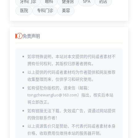
牙科门诊
眼科
健身房
SPA
药店
index3.html
login.html
医院
专科门诊
美容
medicine-and-health.html
our-doctors-details.html
our-doctors.html
pregnancy-and-child-birth.html
免责声明
product-details.html
products.html
project-details.html
如非特殊说明，本站对本文提供的代码或者素材不
project.html
拥有任何权利，其版权归原著者拥有。
services-1.html
以上提供的代码或者素材均为作者提供和网友推荐
services-2.html
收集整理而来，仅供学习和研究使用。
services-3.html
sign-up.html
如有侵犯你版权的，请来信（邮箱：
testimonials.html
tongzhewangluo@163.com）指出，核实后本站
timetable.html
将立即改正。
wishlist.html
如有链接无法下载、失效或广告，请通过网站提供
的微信联系作者！
以上资源售价只是赞助，不代表代码或者素材本身
价格，收取费用仅维持本站的服务器开销。