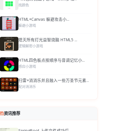
找颜色
HTML+Canvas 躲避攻击小...
躲避小游戏
熄灭所有灯光益智烧脑 HTML5 ...
逻辑解密小游戏
HTML四色板点按顺序与音调记忆小...
感应小游戏
扫雷+消消乐并且融入一些万圣节元素...
配对消消乐
资讯推荐
SpringBoot 上传文件成功后，...