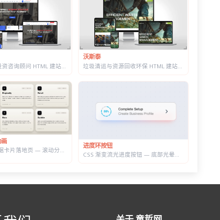
沃斯泰
金融理财与投资咨询顾问 HTML 建站模板 | 三套首页/W3C 校验/含商店模块
垃圾清运与资源回收环保 HTML 建站模板 | 再生利用/安全处置/环卫服务商官网
动画
进度环按钮
GSAP 3D 数据卡片落地页 — 滚动分屏动画与鼠标跟随倾斜布局效果
CSS 渐变流光进度按钮 — 底部光晕描边，悬停自动涨进度
关于 童哲网