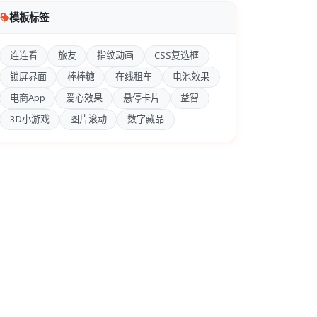
模板标签
连连看
旅友
指纹动画
CSS复选框
锁屏界面
棒棒糖
在线租车
电池效果
电商App
爱心效果
悬停卡片
益智
3D小游戏
图片滚动
数字藏品