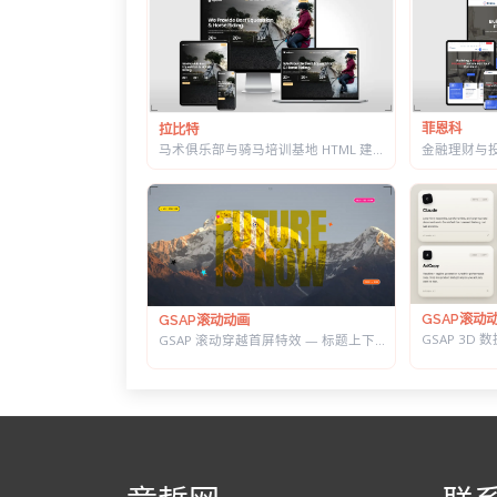
菲恩科
拉比特
马术俱乐部与骑马培训基地 HTML 建站模板 | 骑术课程/马场活动/教练团队
GSAP滚动
GSAP滚动动画
GSAP 滚动穿越首屏特效 — 标题上下分离，背景图迎面推近的 Y2K 风格