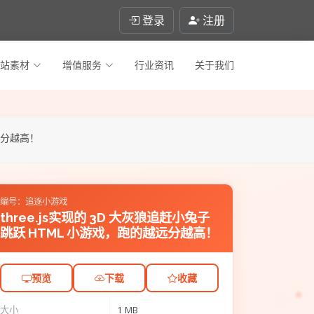
登录
注册
站素材
增值服务
行业资讯
关于我们
越远分越高！
编号：追逐小游戏
three.js实现的 3D 大灰狼追赶小兔子
跳跃 HTML 小游戏，跑的越远分越高！
预览
下载
收藏
大小
1 MB