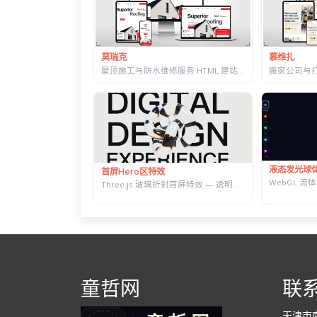
莫瑞克
慕维扎
屋顶施工与防水维修服务 HTML 建站模板 | 含施工流程页与质保承诺页
液态发光球
首屏Hero区特效
Three.js 玻璃折射首屏特效 — 透明扭结体扭曲大标题，随鼠标转动
童哲网
联
天津市