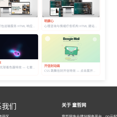
明康心
心理咨询与情绪疗愈机构 HTML 建站模板 | 个体咨询/家庭治疗/正念课程网站专用
搬家公司与打包运输服务 HTML 响应式建站模板 | 首屏内置在线估价表单
体
开信封动画
WebGL 流体光球着色器特效 — 七套预设配色，参数实时可调的液态发光球
CSS 跳舞信封开信特效 — 点击展开随机祝福语，带纸屑动画
系我们
关于 童哲网
南开区
童哲网专业建站服务平台，99元