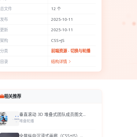
总文件
12 个
发布
2025-10-11
更新
2025-10-11
架构
CSS+JS
分类
前端资源 - 切换与轮播
目录
结构详情
相关推荐
垂直滚动 3D 堆叠式团队成员图文...
堆叠轮播
全屏纵向沉浸式画廊（CSS+JS）...