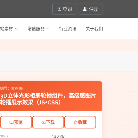
登录
注册
站素材
增值服务
行业资讯
关于我们
编号：3D相册
3D立体光影相册轮播组件，高级感图片
轮播展示效果（JS+CSS）
预览
下载
收藏
大小
430 KB