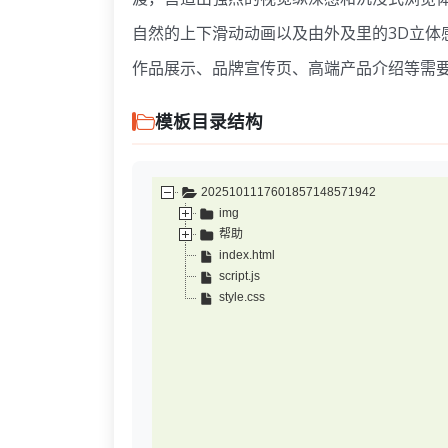
自然的上下滑动动画以及由外及里的3D立体
作品展示、品牌宣传页、高端产品介绍等需
模板目录结构
2025101117601857148571942
img
帮助
index.html
script.js
style.css