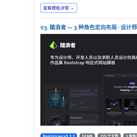
查看模板详情 →
03. 踏浪者 — 3 种角色定向布局 · 设
Bootstrap v5.3.2
10 MB
225 个文件
3 角