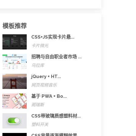
模板推荐
CSS+JS实现卡片悬...
卡片微光
招聘与自由职业者市场 ...
乌拉库
jQuery + HT...
网页视频音乐
基于 PWA + Bo...
阁瑞斯
CSS带玻璃质感塑料材...
塑料开关
CSS背景逐渐模糊效果...