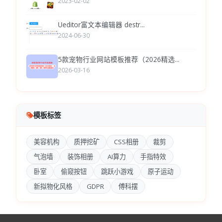
2023-02-02
Ueditor富文本编辑器 destr...
2024-06-30
5款宠物行业网站模板推荐（2026精选...
2026-03-16
模板标签
美容机构
质押挖矿
CSS相册
裁剪
气泡墙
装饰相册
AI算力
手指特效
卧室
偷窥按钮
跳跃小游戏
原子运动
新拟物化风格
GDPR
傅科摆