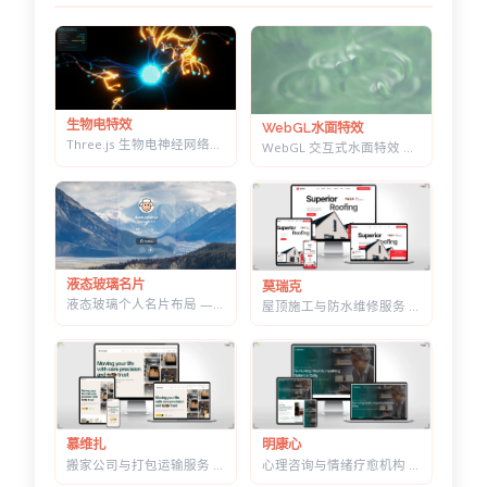
生物电特效
WebGL水面特效
Three.js 生物电神经网络特效 — 点击触发脉冲传导，带实时 HUD 数据面板
WebGL 交互式水面特效 — 鼠标划出真实涟漪，带焦散光斑和五套水景预设
液态玻璃名片
莫瑞克
液态玻璃个人名片布局 — 可拖动缩放，CSS+SVG 实现真实折射感
屋顶施工与防水维修服务 HTML 建站模板 | 含施工流程页与质保承诺页
明康心
慕维扎
心理咨询与情绪疗愈机构 HTML 建站模板 | 个体咨询/家庭治疗/正念课程网站专用
搬家公司与打包运输服务 HTML 响应式建站模板 | 首屏内置在线估价表单