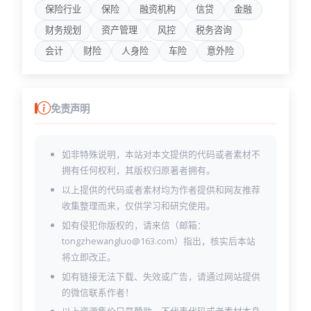
index-5.html
保险行业
保险
融资机构
信贷
金融
index-6.html
财务规划
资产管理
风控
税务咨询
index-7.html
index-8.html
会计
财险
人身险
车险
意外险
index-9.html
index.html
project-2.html
project.html
免责声明
service-2.html
service-3.html
service-details-2.html
如非特殊说明，本站对本文提供的代码或者素材不
service-details-3.html
拥有任何权利，其版权归原著者拥有。
service-details.html
以上提供的代码或者素材均为作者提供和网友推荐
service.html
收集整理而来，仅供学习和研究使用。
team-2.html
如有侵犯你版权的，请来信（邮箱：
team-details.html
team.html
tongzhewangluo@163.com）指出，核实后本站
testimonial.html
将立即改正。
如有链接无法下载、失效或广告，请通过网站提供
的微信联系作者！