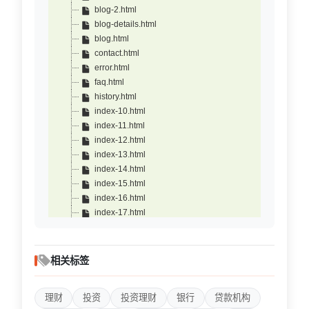
blog-2.html
blog-details.html
blog.html
contact.html
error.html
faq.html
history.html
index-10.html
index-11.html
index-12.html
index-13.html
index-14.html
index-15.html
index-16.html
index-17.html
index-18.html
index-19.html
index-2.html
相关标签
index-20.html
index-3.html
理财
投资
投资理财
银行
贷款机构
index-4.html