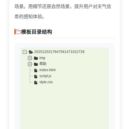
场景。
用细节还原自然场景，提升用户对天气信
息的感知体验。
模板目录结构
2025120317647561471022726
img
帮助
index.html
script.js
style.css