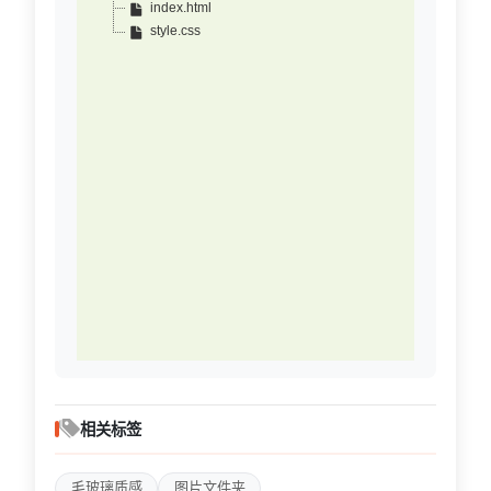
index.html
style.css
相关标签
毛玻璃质感
图片文件夹