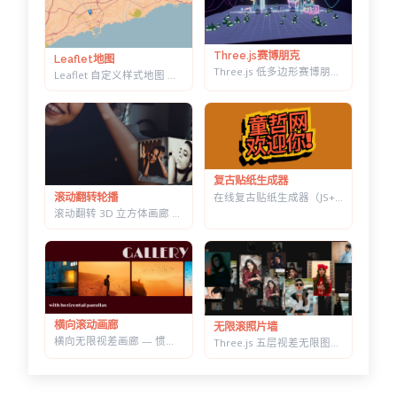
Three.js赛博朋克
Leaflet地图
Three.js 低多边形赛博朋克村落 — 霓虹辉光夜景，五项参数实时可调
Leaflet 自定义样式地图 — 十几套配色一键切换，带自动降级容错
复古贴纸生成器
在线复古贴纸生成器（JS+CSS） — 改字换色调角度，一键导出透明底 PNG
滚动翻转轮播
滚动翻转 3D 立方体画廊 — 六面切换背景同步变化，CSS 3D 实现
横向滚动画廊
无限滚照片墙
横向无限视差画廊 — 惯性滚动自动吸附居中，纯原生 JS 实现
Three.js 五层视差无限图片墙 — 拖拽惯性滑动，滚轮加速的横向画廊